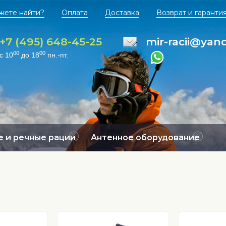
жете найти?
Оплата
Доставка
Возврат и гаранти
+7 (495) 648-45-25
mir-racii@yan
00
00
с 10
до 18
пн.-пт.
 и речные рации
Антенное оборудование