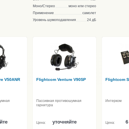
Моно/Стерео
моно или стерео
Применение
самолет
Уровень шумоподавления
24 дБ
ure V50ANR
Flightcom Venture V90SP
Flightcom 
шумная
Пассивная противошумная
Интерком
гарнитура
йте
уточняйте
6
Цена:
Цена: