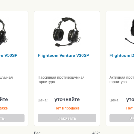
re V50SP
Flightcom Venture V30SP
Flightcom D
ошумная
Пассивная противошумная
Активная про
гарнитура
гарнитура
йте
уточняйте
ут
Цена:
Цена:
одаже
Нет в продаже
Нет 
ть
Заказать
З
Вес
482г