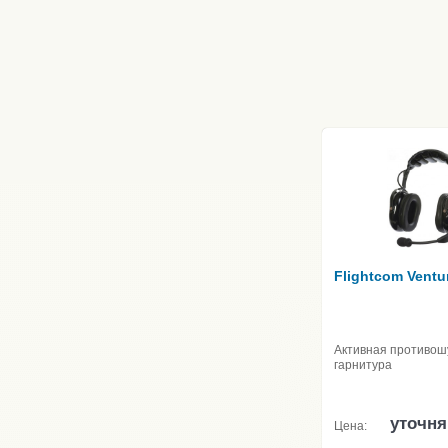
Flightcom Vent
Активная противо
гарнитура
уточня
Цена: