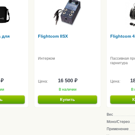
а для
Flightcom IISX
Flightcom 
Интерком
Пассивная пр
гарнитура
 ₽
16 500 ₽
18
Цена:
Цена:
чии
В наличии
В 
ть
Купить
К
Вес
Моно/Стерео
Применение