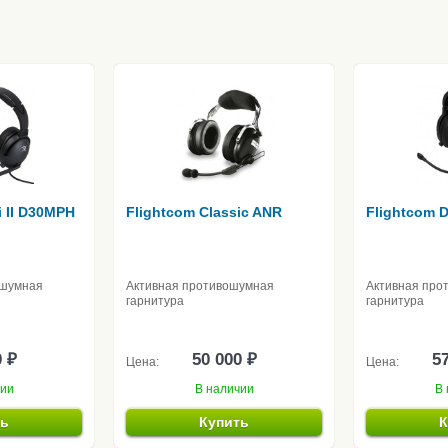
i II D30MPH
Flightcom Classic ANR
Flightcom D
ошумная
Активная противошумная
Активная про
гарнитура
гарнитура
0 ₽
50 000 ₽
57
Цена:
Цена:
чии
В наличии
В 
ть
Купить
К