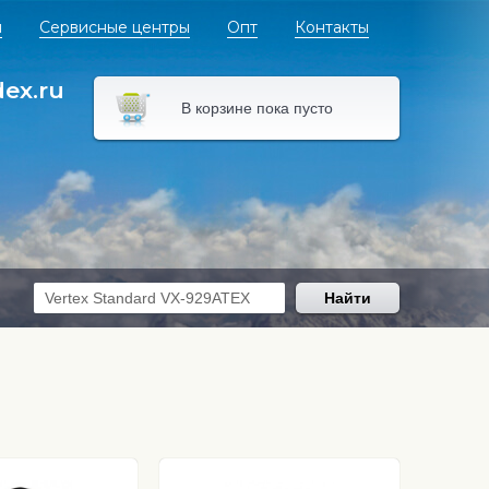
я
Сервисные центры
Опт
Контакты
dex.ru
В корзине пока пусто
Найти