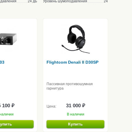
одавления
24 дБ
Уровень шумоподавления
24
403
Flightcom Denali II D30SP
Пассивная противошумная
гарнитура
 100 ₽
31 000 ₽
Цена:
наличии
В наличии
упить
Купить