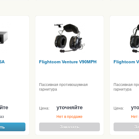
SA
Flightcom Venture V90MPH
Flightcom 
Пассивная противошумная
Пассивная пр
гарнитура
гарнитура
йте
уточняйте
ут
Цена:
Цена:
аз
Нет в продаже
Нет 
ть
Заказать
З