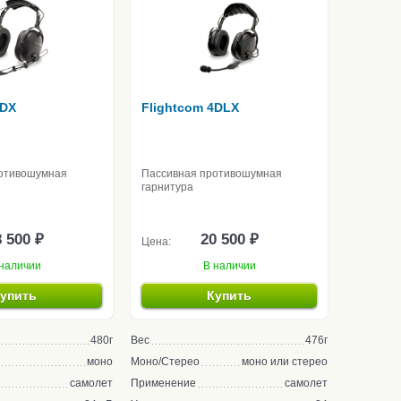
4DX
Flightcom 4DLX
отивошумная
Пассивная противошумная
гарнитура
 500 ₽
20 500 ₽
Цена:
наличии
В наличии
упить
Купить
480г
Вес
476г
моно
Моно/Стерео
моно или стерео
самолет
Применение
самолет