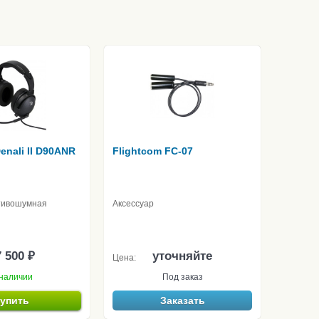
enali II D90ANR
Flightcom FC-07
тивошумная
Аксессуар
 500 ₽
уточняйте
Цена:
наличии
Под заказ
упить
Заказать