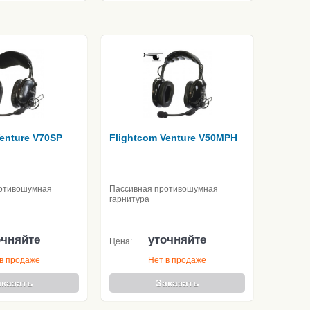
Venture V70SP
Flightcom Venture V50MPH
отивошумная
Пассивная противошумная
гарнитура
очняйте
уточняйте
Цена:
в продаже
Нет в продаже
аказать
Заказать