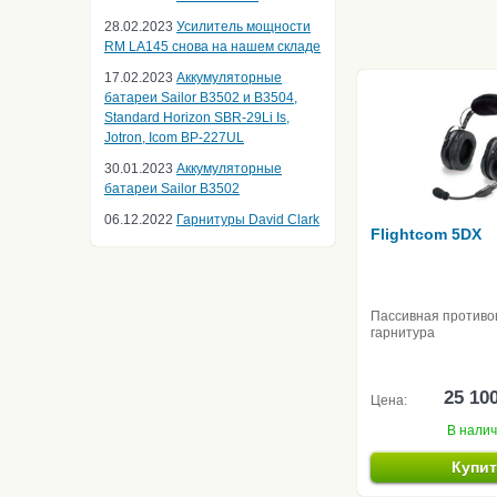
28.02.2023
Усилитель мощности
RM LA145 снова на нашем складе
17.02.2023
Аккумуляторные
батареи Sailor B3502 и B3504,
Standard Horizon SBR-29Li Is,
Jotron, Icom BP-227UL
30.01.2023
Аккумуляторные
батареи Sailor B3502
06.12.2022
Гарнитуры David Clark
Flightcom 5DX
Пассивная против
гарнитура
25 10
Цена:
В нали
Купи