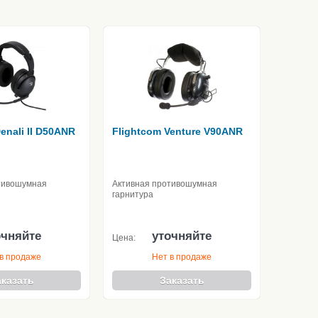
enali II D50ANR
Flightcom Venture V90ANR
тивошумная
Активная противошумная
гарнитура
очняйте
уточняйте
Цена:
в продаже
Нет в продаже
аказать
Заказать