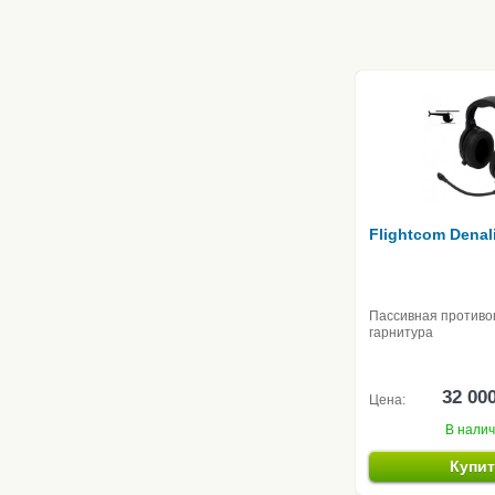
Flightcom Denal
Пассивная против
гарнитура
32 00
Цена:
В нали
Купи