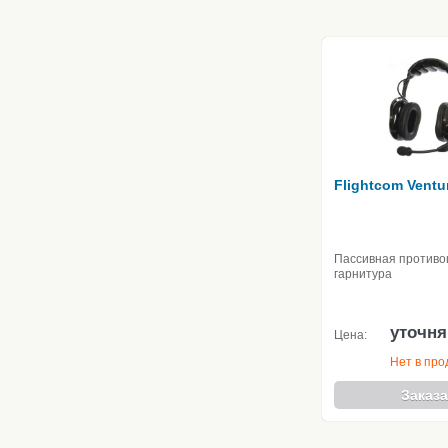
Flightcom Ventu
Пассивная против
гарнитура
уточня
Цена:
Нет в пр
Заказа