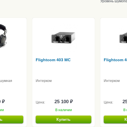
Уровень шумоп
Flightcom 403 MC
Flightcom 
ошумная
Интерком
Интерком
0 ₽
25 100 ₽
25
Цена:
Цена:
чии
В наличии
В 
ть
Купить
К