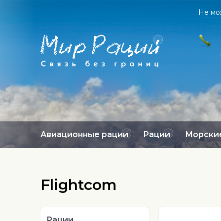
Не мо
Авиационные рации
Рации
Морские
Flightcom
Рации