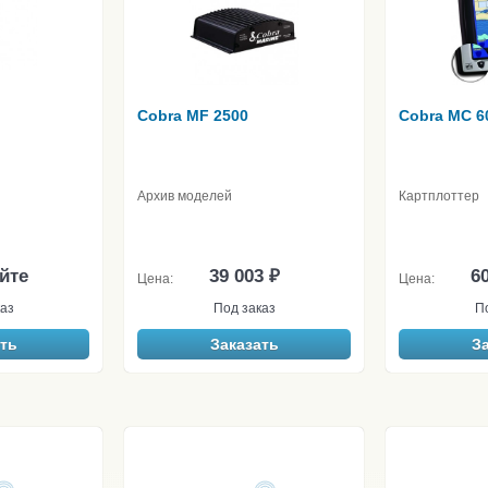
Cobra MF 2500
Cobra MC 6
Архив моделей
Картплоттер
йте
39 003 ₽
60
Цена:
Цена:
аз
Под заказ
П
ть
Заказать
З