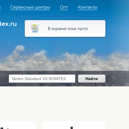
я
Сервисные центры
Опт
Контакты
dex.ru
В корзине пока пусто
Найти