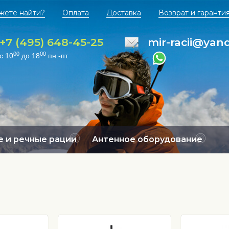
жете найти?
Оплата
Доставка
Возврат и гаранти
+7 (495) 648-45-25
mir-racii@yan
00
00
с 10
до 18
пн.-пт.
 и речные рации
Антенное оборудование