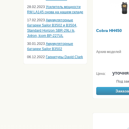
28.02.2023
Усилитель мощности
RM LA145 снова на нашем складе
17.02.2023
Аккумуляторные
батареи Sailor B3502 и B3504,
Cobra HH450
Standard Horizon SBR-29Li Is,
Jotron, Icom BP-227UL
30.01.2023
Аккумуляторные
батареи Sailor B3502
Архив моделей
06.12.2022
Гарнитуры David Clark
уточня
Цена:
Под зак
Заказа