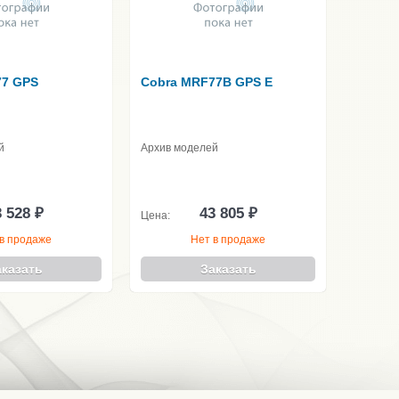
77 GPS
Cobra MRF77B GPS E
й
Архив моделей
 528 ₽
43 805 ₽
Цена:
в продаже
Нет в продаже
аказать
Заказать