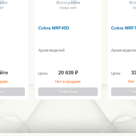
Cobra MRF45D
Cobra MRF
Архив моделей
Архив моделе
йте
20 639 ₽
33
Цена:
Цена:
одаже
Нет в продаже
Нет 
ть
Заказать
З