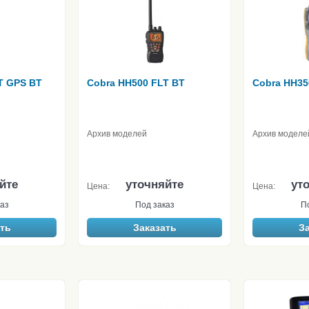
T GPS BT
Cobra HH500 FLT BT
Cobra HH35
Архив моделей
Архив моделе
йте
уточняйте
ут
Цена:
Цена:
аз
Под заказ
П
ть
Заказать
З