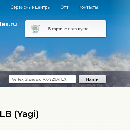
я
Сервисные центры
Опт
Контакты
dex.ru
В корзине пока пусто
Найти
B (Yagi)