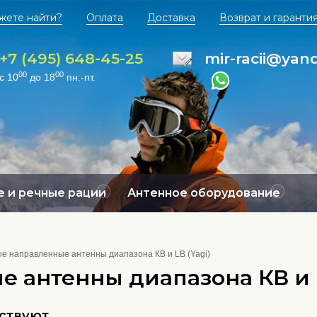
жете найти?
Оплата
Доставка
Возврат и гаранти
+7 (495) 648-45-25
mir-racii@yan
00
00
с 10
до 18
пн.-пт.
 и речные рации
Антенное оборудование
е направленные антенны диапазона КВ и LB (Yagi)
 антенны диапазона КВ и L
тствуют