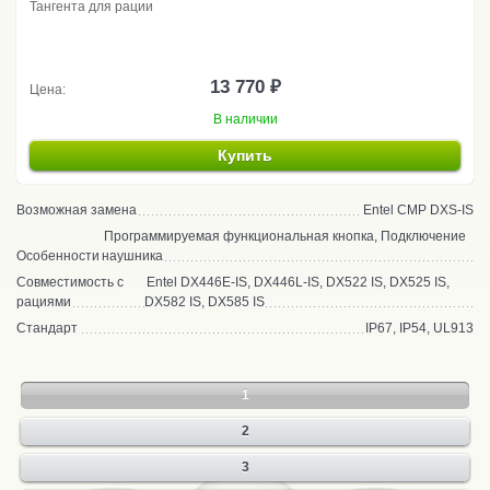
Тангента для рации
13 770 ₽
Цена:
В наличии
Купить
Возможная замена
Entel CMP DXS-IS
Программируемая функциональная кнопка, Подключение
Особенности
наушника
Совместимость с
Entel DX446E-IS, DX446L-IS, DX522 IS, DX525 IS,
рациями
DX582 IS, DX585 IS
Стандарт
IP67, IP54, UL913
1
2
3