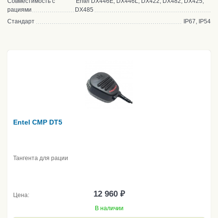
Совместимость с
Entel DX446E, DX446L, DX422, DX482, DX425,
рациями
DX485
Стандарт
IP67, IP54
Entel CMP DT5
Тангента для рации
12 960 ₽
Цена:
В наличии