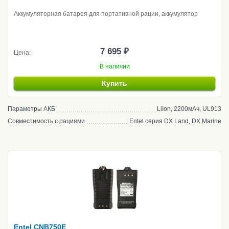
Аккумуляторная батарея для портативной рации, аккумулятор
7 695 ₽
Цена:
В наличии
Купить
Параметры АКБ
LiIon, 2200мАч, UL913
Совместимость с рациями
Entel серия DX Land, DX Marine
Entel CNB750E