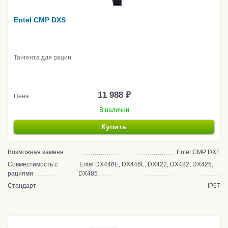
Entel CMP DXS
Тангента для рации
11 988 ₽
Цена:
В наличии
Купить
Возможная замена
Entel CMP DXE
Совместимость с
Entel DX446E, DX446L, DX422, DX482, DX425,
рациями
DX485
Стандарт
IP67