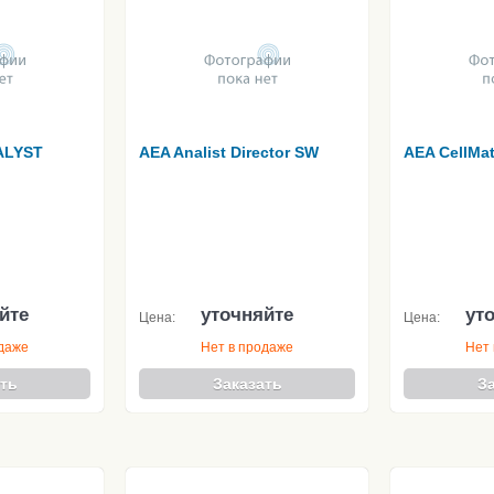
ALYST
AEA Analist Director SW
AEA CellMa
йте
уточняйте
ут
Цена:
Цена:
одаже
Нет в продаже
Нет 
ть
Заказать
З