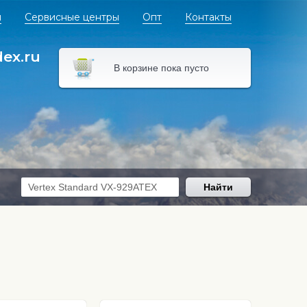
я
Сервисные центры
Опт
Контакты
dex.ru
В корзине пока пусто
Найти