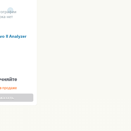
vo II Analyzer
очняйте
в продаже
аказать