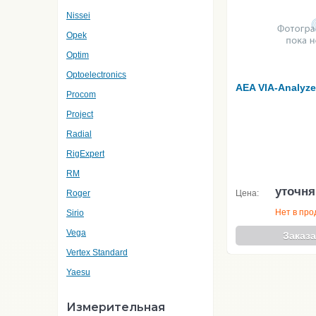
Nissei
Opek
Optim
Optoelectronics
AEA VIA-Analyze
Procom
Project
Radial
RigExpert
RM
уточня
Roger
Цена:
Нет в пр
Sirio
Vega
Заказа
Vertex Standard
Yaesu
Измерительная