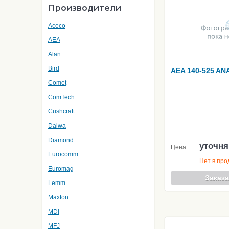
Производители
Aceco
AEA
Alan
Bird
AEA 140-525 AN
Comet
ComTech
Cushcraft
Daiwa
Diamond
уточня
Цена:
Eurocomm
Нет в пр
Euromag
Заказа
Lemm
Maxton
MDI
MFJ