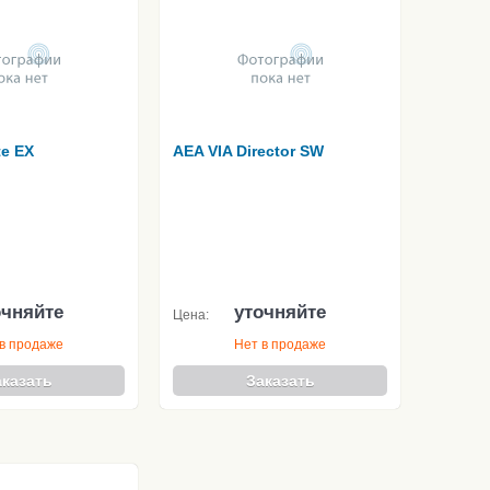
te EX
AEA VIA Director SW
очняйте
уточняйте
Цена:
в продаже
Нет в продаже
аказать
Заказать