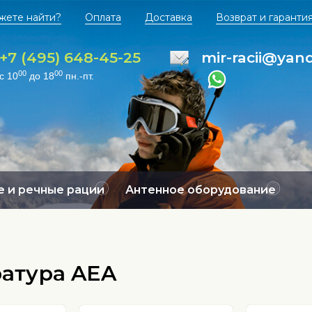
жете найти?
Оплата
Доставка
Возврат и гаранти
+7 (495) 648-45-25
mir-racii@yan
00
00
с 10
до 18
пн.-пт.
 и речные рации
Антенное оборудование
атура AEA