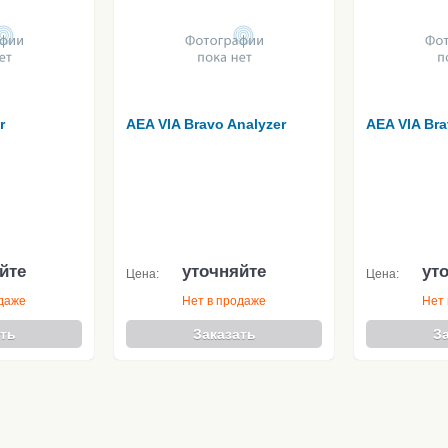
r
AEA VIA Bravo Analyzer
AEA VIA Bra
йте
уточняйте
ут
Цена:
Цена:
одаже
Нет в продаже
Нет 
ть
Заказать
З