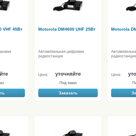
0 VHF 45Вт
Motorola DM4600 UHF 25Вт
Motorola D
фровая
Автомобильная цифровая
Автомобильн
радиостанция
радиостанция
йте
уточняйте
ут
Цена:
Цена:
аз
Под заказ
П
ть
Заказать
З