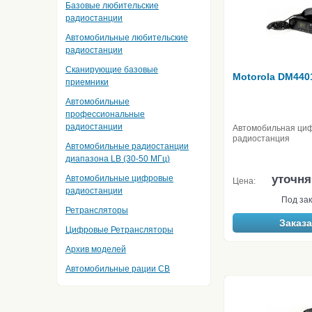
Базовые любительские
радиостанции
Автомобильные любительские
радиостанции
Сканирующие базовые
Motorola DM440
приемники
Автомобильные
профессиональные
радиостанции
Автомобильная ци
радиостанция
Автомобильные радиостанции
диапазона LB (30-50 МГц)
уточня
Автомобильные цифровые
Цена:
радиостанции
Под зак
Ретрансляторы
Заказа
Цифровые Ретрансляторы
Архив моделей
Автомобильные рации CB