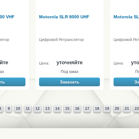
000 VHF
Motorola SLR 8000 UHF
Motorola S
лятор
Цифровой Ретранслятор
Цифровой Ре
йте
уточняйте
ут
Цена:
Цена:
аз
Под заказ
П
ть
Заказать
З
8
9
10
11
12
13
14
15
16
17
18
19
20
21
22