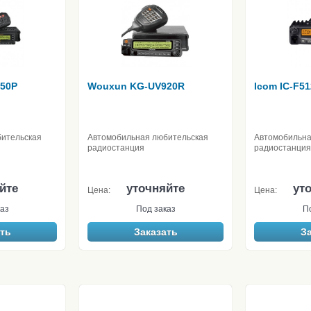
50P
Wouxun KG-UV920R
Icom IC-F5
ительская
Автомобильная любительская
Автомобильн
радиостанция
радиостанция
йте
уточняйте
ут
Цена:
Цена:
аз
Под заказ
П
ть
Заказать
З