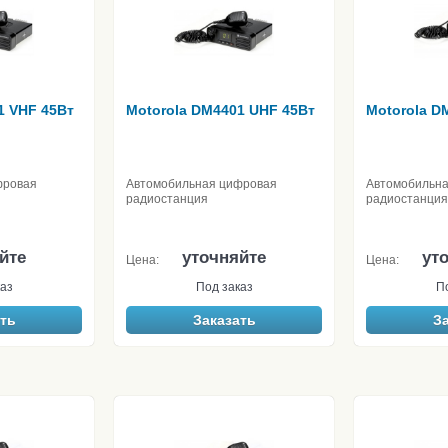
1 VHF 45Вт
Motorola DM4401 UHF 45Вт
Motorola D
фровая
Автомобильная цифровая
Автомобильн
радиостанция
радиостанция
йте
уточняйте
ут
Цена:
Цена:
аз
Под заказ
П
ть
Заказать
З