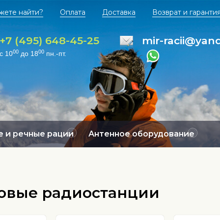
жете найти?
Оплата
Доставка
Возврат и гаранти
+7 (495) 648-45-25
mir-racii@yan
00
00
с 10
до 18
пн.-пт.
 и речные рации
Антенное оборудование
овые радиостанции