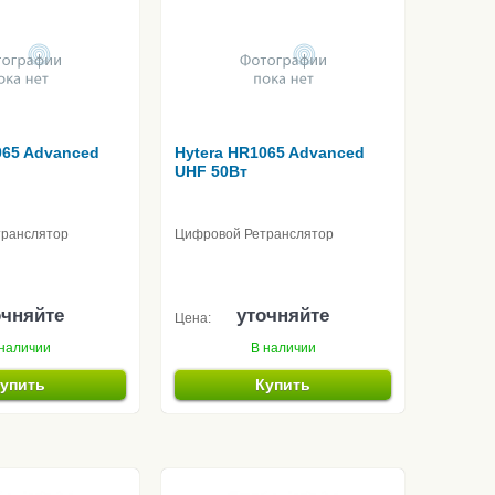
065 Advanced
Hytera HR1065 Advanced
UHF 50Вт
транслятор
Цифровой Ретранслятор
очняйте
уточняйте
Цена:
наличии
В наличии
упить
Купить