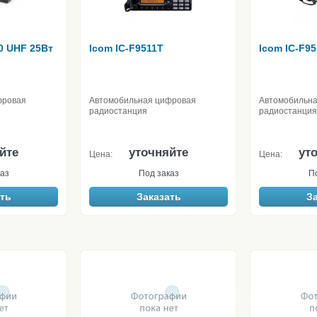
0 UHF 25Вт
Icom IC-F9511T
Icom IC-F9
фровая
Автомобильная цифровая
Автомобильн
радиостанция
радиостанция
йте
уточняйте
ут
Цена:
Цена:
аз
Под заказ
П
ть
Заказать
З