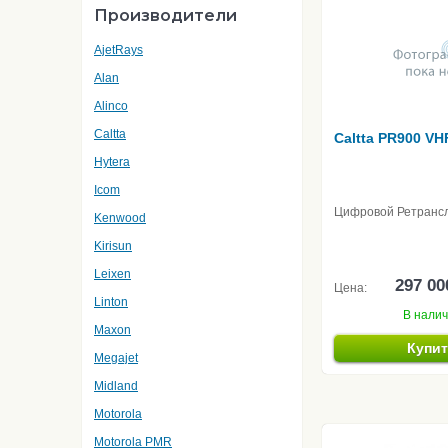
Производители
AjetRays
Alan
Alinco
Caltta
Caltta PR900 VH
Hytera
Icom
Цифровой Ретранс
Kenwood
Kirisun
Leixen
297 00
Цена:
Linton
В нали
Maxon
Купи
Megajet
Midland
Motorola
Motorola PMR