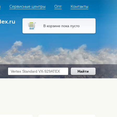
я
Сервисные центры
Опт
Контакты
dex.ru
В корзине пока пусто
Найти