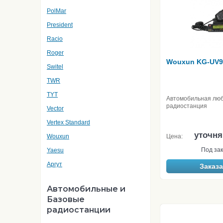
PolMar
President
Racio
Roger
Wouxun KG-UV9
Switel
TWR
TYT
Автомобильная люб
радиостанция
Vector
Vertex Standard
уточня
Wouxun
Цена:
Под зак
Yaesu
Аргут
Заказа
Автомобильные и
Базовые
радиостанции