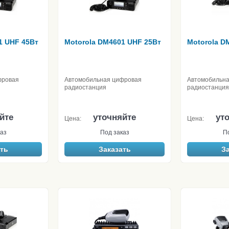
1 UHF 45Вт
Motorola DM4601 UHF 25Вт
Motorola D
фровая
Автомобильная цифровая
Автомобильн
радиостанция
радиостанция
йте
уточняйте
ут
Цена:
Цена:
аз
Под заказ
П
ть
Заказать
З