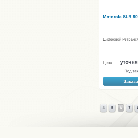
Motorola SLR 8
Цифровой Ретранс
уточня
Цена:
Под зак
Заказа
4
5
6
7