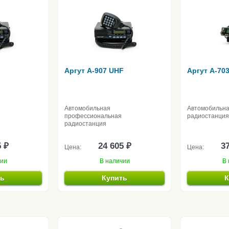
F
Аргут A-907 UHF
Аргут A-70
Автомобильная
Автомобильн
профессиональная
радиостанция
радиостанция
5 ₽
24 605 ₽
37
Цена:
Цена:
чии
В наличии
В 
ть
Купить
К