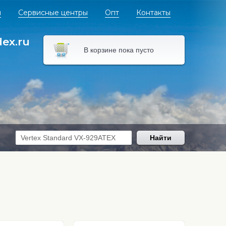
я
Сервисные центры
Опт
Контакты
dex.ru
В корзине пока пусто
Найти