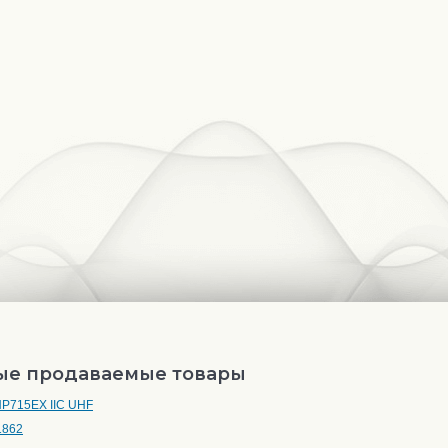
ые продаваемые товары
HP715EX IIC UHF
1862