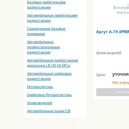
Базовые любительские
радиостанции
Автомобильные любительские
радиостанции
Сканирующие базовые
Аргут А-74 dPM
приемники
Автомобильные
профессиональные
радиостанции
Архив моделей
Автомобильные радиостанции
диапазона LB (30-50 МГц)
уточня
Автомобильные цифровые
Цена:
радиостанции
Нет в пр
Ретрансляторы
Заказа
Цифровые Ретрансляторы
Архив моделей
Автомобильные рации CB