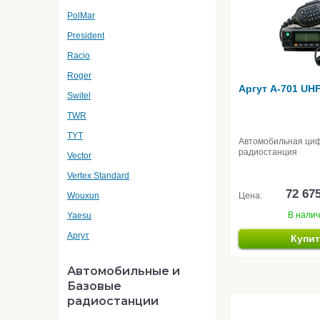
PolMar
President
Racio
Roger
Аргут A-701 UH
Switel
TWR
TYT
Автомобильная ци
радиостанция
Vector
Vertex Standard
72 67
Wouxun
Цена:
В нали
Yaesu
Аргут
Купи
Автомобильные и
Базовые
радиостанции