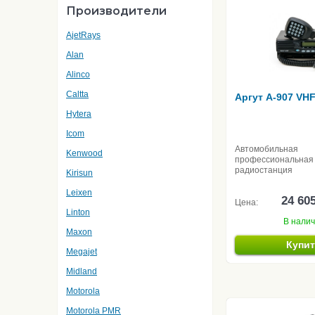
Производители
AjetRays
Alan
Alinco
Caltta
Аргут А-907 VH
Hytera
Icom
Автомобильная
Kenwood
профессиональная
радиостанция
Kirisun
Leixen
24 60
Цена:
Linton
В нали
Maxon
Купи
Megajet
Midland
Motorola
Motorola PMR