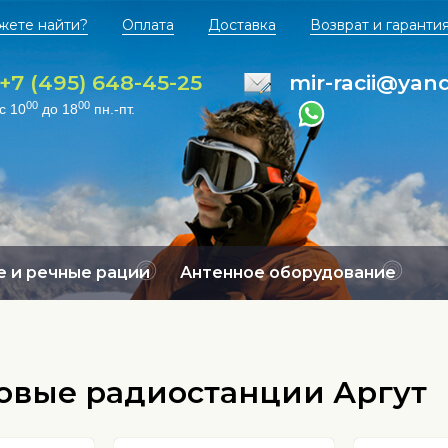
жете найти?
Оплата
Доставка
Возврат и гаранти
+7 (495) 648-45-25
mir-racii@yan
00
00
с 10
до 18
пн.-пт.
 и речные рации
Антенное оборудование
овые радиостанции Аргут