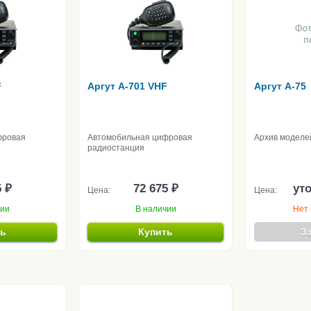
F
Аргут A-701 VHF
Аргут А-75
фровая
Автомобильная цифровая
Архив моделе
радиостанция
5 ₽
72 675 ₽
ут
Цена:
Цена:
чии
В наличии
Нет 
ть
Купить
З