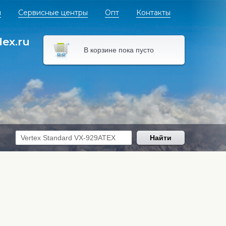
я
Сервисные центры
Опт
Контакты
dex.ru
В корзине пока пусто
Найти