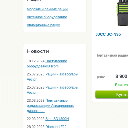
Морские и речные рации
Антенное оборудование
Авиационные рации
JJCC JC-N95
Новости
Портативная ради
18.12.2024
Поступление
оборудования Icom
25.07.2023
Рации и аксессуары
8 900
Цена:
Vector
В нали
25.07.2023
Рации и аксессуары
Vector
Купи
23.03.2023
Портативные
радиостанции Авиационного
диапазона
22.03.2023
Sirio SD1300N
28.02.2023
Diamond F22