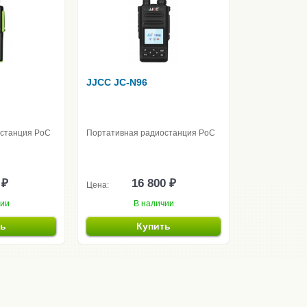
JJCC JC-N96
останция PoC
Портативная радиостанция PoC
 ₽
16 800 ₽
Цена:
чии
В наличии
ть
Купить