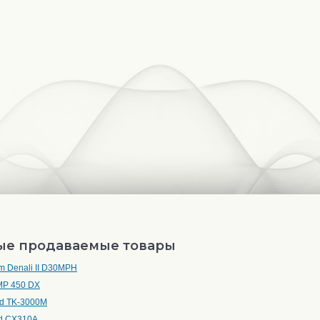
ые продаваемые товары
om Denali II D30MPH
MP 450 DX
d TK-3000M
d CX310A