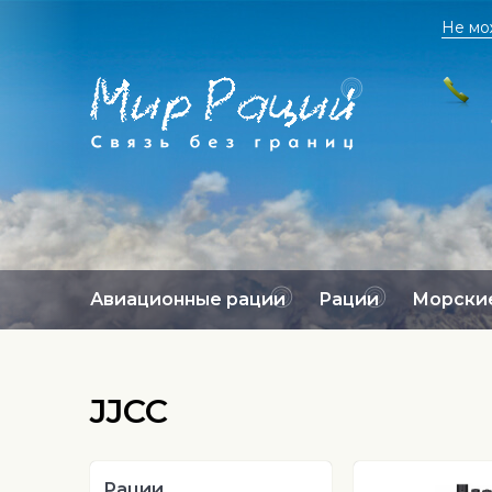
Не мо
Авиационные рации
Рации
Морские
JJCC
Рации