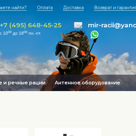
жете найти?
Оплата
Доставка
Возврат и гаранти
+7 (495) 648-45-25
mir-racii@yan
00
00
с 10
до 18
пн.-пт.
 и речные рации
Антенное оборудование