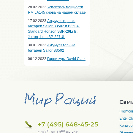
28.02.2023
Усилитель мощности
RM LA145 снова на нашем складе
17.02.2023
Аккумуляторные
батареи Sailor B3502 и B3504,
Standard Horizon SBR-29Li Is,
Jotron, Icom BP-227UL
30.01.2023
Аккумуляторные
батареи Sailor B3502
06.12.2022
Гарнитуры David Clark
Сам
Flightc
Entel C
+7 (495) 648-45-25
Kenwoo
00
00
с 10
до 18
пн.-пт.
Diamon