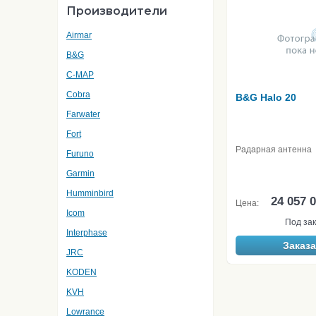
Производители
Airmar
B&G
C-MAP
Cobra
B&G Halo 20
Farwater
Fort
Радарная антенна
Furuno
Garmin
Humminbird
24 057 
Цена:
Icom
Под зак
Interphase
Заказа
JRC
KODEN
KVH
Lowrance