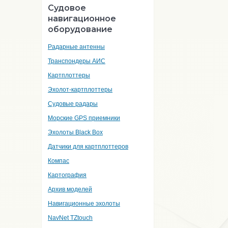
Судовое
навигационное
оборудование
Радарные антенны
Транспондеры АИС
Картплоттеры
Эхолот-картплоттеры
Судовые радары
Морские GPS приемники
Эхолоты Black Box
Датчики для картплоттеров
Компас
Картография
Архив моделей
Навигационные эхолоты
NavNet TZtouch