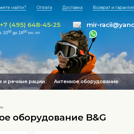
жете найти?
Оплата
Доставка
Возврат и гаранти
+7 (495) 648-45-25
mir-racii@yan
00
00
с 10
до 18
пн.-пт.
 и речные рации
Антенное оборудование
ие
ое оборудование B&G