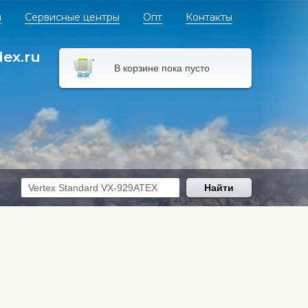
я
Сервисные центры
Опт
Контакты
dex.ru
В корзине пока пусто
Найти