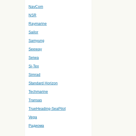
NavCom
NSR
Raymarine
Sailor
Samyung
Seeway
Seiwa
Si-Tex
Simrad
Standard Horizon
Techmarine
Transas
TrueHeading-SeaPilot
Vega
Радиома