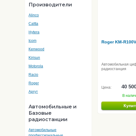
Производители
Alinco
Caltta
Hytera
Icom
Roger KM-R100
Kenwood
Kirisun
Автомобильная ци
Motorola
радиостанция
Racio
Roger
40 50
Цена:
Аргут
В нали
Купи
Автомобильные и
Базовые
радиостанции
Автомобильные
профессиональные