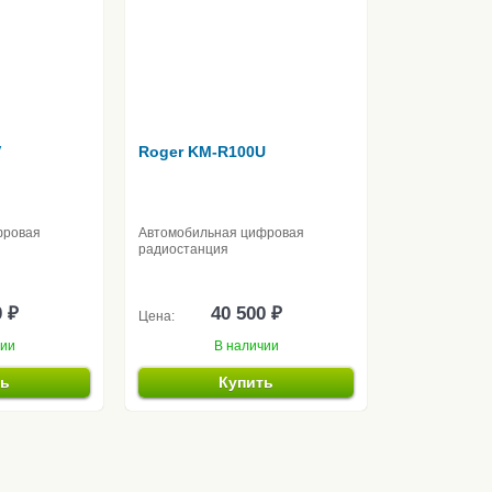
V
Roger KM-R100U
фровая
Автомобильная цифровая
радиостанция
0 ₽
40 500 ₽
Цена:
чии
В наличии
ть
Купить