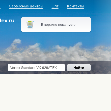
я
Сервисные центры
Опт
Контакты
dex.ru
В корзине пока пусто
Найти