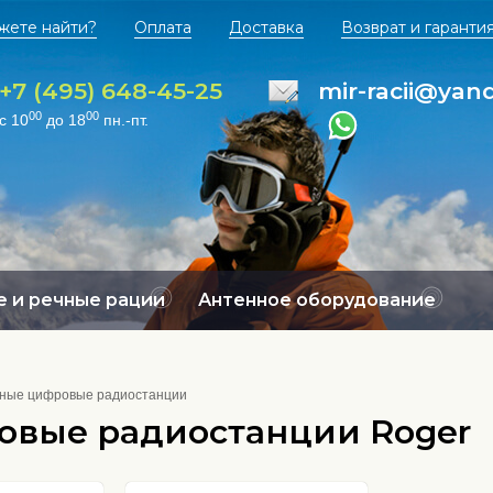
жете найти?
Оплата
Доставка
Возврат и гаранти
+7 (495) 648-45-25
mir-racii@yan
00
00
с 10
до 18
пн.-пт.
 и речные рации
Антенное оборудование
ные цифровые радиостанции
овые радиостанции Roger