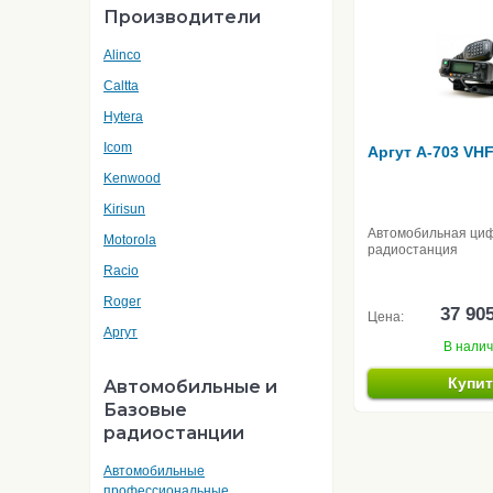
Производители
Alinco
Caltta
Hytera
Icom
Аргут A-703 VH
Kenwood
Kirisun
Автомобильная ци
Motorola
радиостанция
Racio
Roger
37 90
Цена:
Аргут
В нали
Купи
Автомобильные и
Базовые
радиостанции
Автомобильные
профессиональные