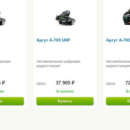
F
Аргут A-703 UHF
Аргут A-70
фровая
Автомобильная цифровая
Автомобильн
радиостанция
радиостанция
5 ₽
37 905 ₽
72
Цена:
Цена:
чии
В наличии
В 
ть
Купить
К