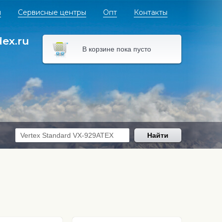
я
Сервисные центры
Опт
Контакты
dex.ru
В корзине пока пусто
Найти