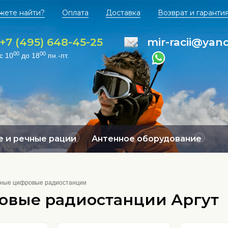
жете найти?
Оплата
Доставка
Возврат и гаранти
+7 (495) 648-45-25
mir-racii@yan
00
00
с 10
до 18
пн.-пт.
 и речные рации
Антенное оборудование
ные цифровые радиостанции
овые радиостанции Аргут