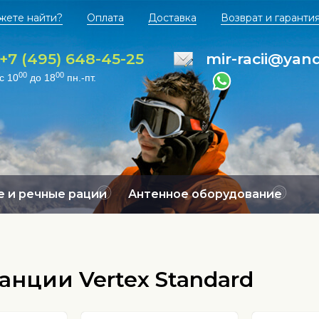
жете найти?
Оплата
Доставка
Возврат и гаранти
+7 (495) 648-45-25
mir-racii@yan
00
00
с 10
до 18
пн.-пт.
 и речные рации
Антенное оборудование
нции Vertex Standard