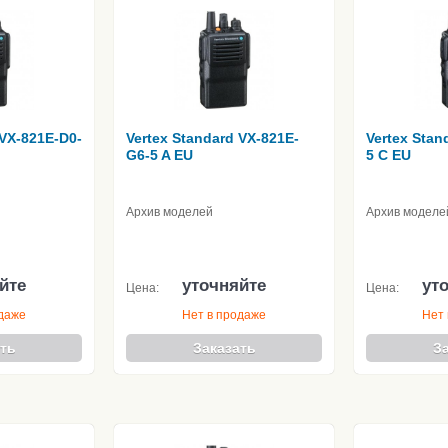
 VX-821E-D0-
Vertex Standard VX-821E-
Vertex Stan
G6-5 A EU
5 C EU
Архив моделей
Архив моделе
йте
уточняйте
ут
Цена:
Цена:
одаже
Нет в продаже
Нет 
ть
Заказать
З