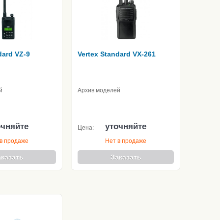
dard VZ-9
Vertex Standard VX-261
й
Архив моделей
очняйте
уточняйте
Цена:
в продаже
Нет в продаже
аказать
Заказать