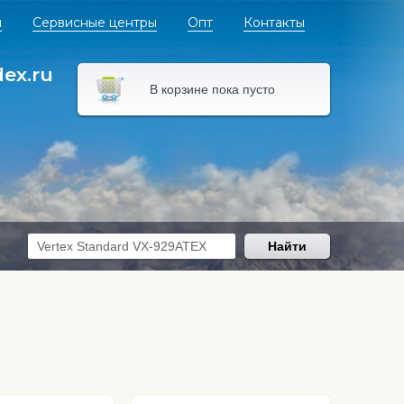
я
Сервисные центры
Опт
Контакты
dex.ru
В корзине пока пусто
Найти