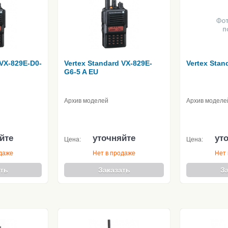
 VX-829E-D0-
Vertex Standard VX-829E-
Vertex Stan
G6-5 A EU
Архив моделей
Архив моделе
йте
уточняйте
ут
Цена:
Цена:
одаже
Нет в продаже
Нет 
ть
Заказать
З