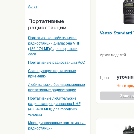
Аргут
Портативные
радиостанции
Vertex Standard
Портативные любительские
радиостанции диапазона VHF
(136-174 МГц) для гор, степи,
леса
Архив моделей
Портативные радиостанции PoC
Сканирующие портативные
приемники
уточня
Цена:
Любительские безлицензионные
Нет в пр
портативные радиостанции
Заказа
Портативные любительские
радиостанции диапазона UHF
(430-470 МГц) для городских
условий
Многодиапазонные портативные
радиостанции