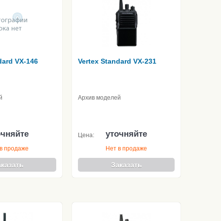
dard VX-146
Vertex Standard VX-231
й
Архив моделей
очняйте
уточняйте
Цена:
в продаже
Нет в продаже
аказать
Заказать