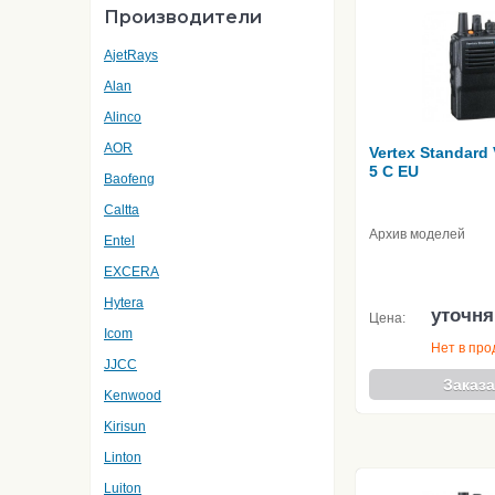
Производители
AjetRays
Alan
Alinco
AOR
Vertex Standard
5 C EU
Baofeng
Caltta
Архив моделей
Entel
EXCERA
Hytera
уточня
Цена:
Icom
Нет в пр
JJCC
Заказа
Kenwood
Kirisun
Linton
Luiton