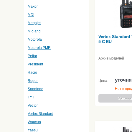
Maxon
MDI
Megajet
Midland
Vertex Standard
Motorola
5 C EU
Motorola PMR
Peltor
Архив моделей
President
Racio
уточня
Roger
Цена:
Нет в пр
Soontone
TYT
Заказа
Vector
Vertex Standard
Wouxun
Yaesu