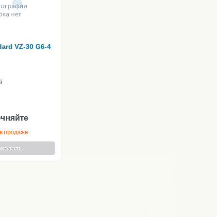
dard VZ-30 G6-4
й
очняйте
в продаже
аказать