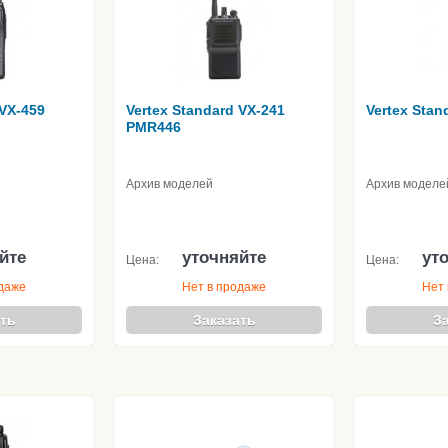
 VX-459
Vertex Standard VX-241
Vertex Stan
PMR446
Архив моделей
Архив моделе
йте
уточняйте
ут
Цена:
Цена:
одаже
Нет в продаже
Нет 
ть
Заказать
З