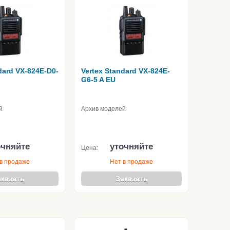
dard VX-824E-D0-
Vertex Standard VX-824E-
G6-5 A EU
й
Архив моделей
очняйте
уточняйте
Цена:
в продаже
Нет в продаже
аказать
Заказать