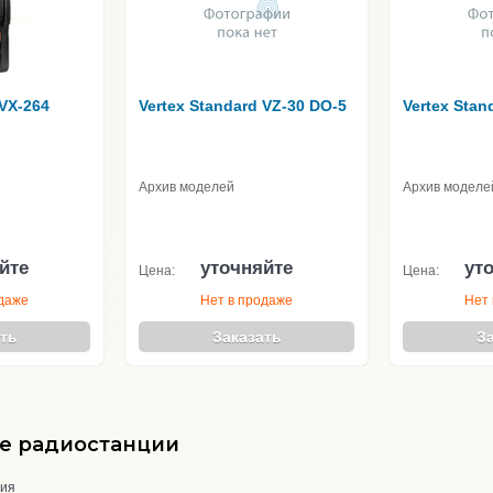
 VX-264
Vertex Standard VZ-30 DO-5
Vertex Stan
Архив моделей
Архив моделе
йте
уточняйте
ут
Цена:
Цена:
одаже
Нет в продаже
Нет 
ть
Заказать
З
е радиостанции
ния