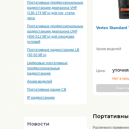
Портативные профессиональные
радиостанции диапазона VHF
(136-174 МГц) для гор, степи,
леса
Портативные профессиональные
Vertex Standard
радиостанции диапазона UHF
(400-512 МГц) для городских
условий
Архив моделей
Портативные радиостанции LB
(30-50 МГц)
Цифровые портативные
профессиональные
уточня
Цена:
радиостанции
Нет в пр
Архив моделей
Заказа
Портативные рации CB
IP радиостанции
Портативны
Новости
Различного примене