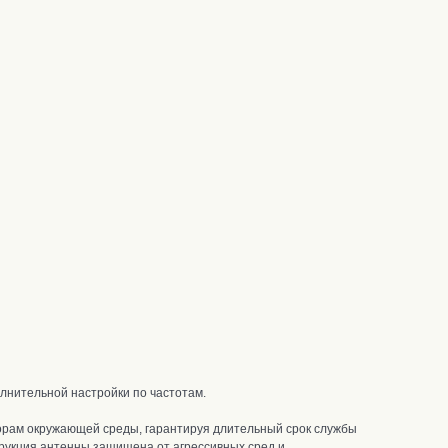
олнительной настройки по частотам.
орам окружающей среды, гарантируя длительный срок службы
трукция антенны
защищена от агрессивных сред и