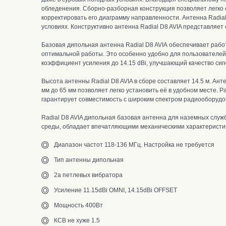
обледенения
.
Сборно-разборная конструкция позволяет легко
корректировать его диаграмму направленности. Антенна Radia
условиях. Конструктивно а
нтенна Radial D8 AVIA представляет
Базовая дипольная антенна Radial D8 AVIA
обеспечивает работ
оптимальной работы. Это особенно удобно для пользователей,
коэффициент усиления до 14.15 dBi, улучшающий качество сиг
Высота антенны Radial D8 AVIA в сборе составляет 14.5 м. Ан
мм до 65 мм позволяет легко установить её в удобном месте. Р
гарантирует совместимость с широким спектром радиооборудо
Radial D8 AVIA дипольная
базовая антенна для наземных служб
среды, обладает впечатляющими механическими характерист
Диапазон частот 118-136 МГц. Настройка не требуется
Тип антенны дипольная
2а петлевых вибратора
Усиление 11.15dBi OMNI, 14.15dBi OFFSET
Мощность 400Вт
КСВ не хуже 1.5