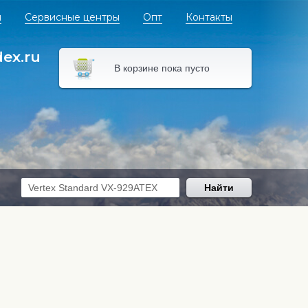
я
Сервисные центры
Опт
Контакты
dex.ru
В корзине пока пусто
Найти