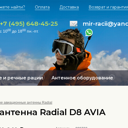
жете найти?
Оплата
Доставка
Возврат и гаранти
+7 (495) 648-45-25
mir-racii@yan
00
00
с 10
до 18
пн.-пт.
 и речные рации
Антенное оборудование
е авиационные антенны Radial
антенна Radial D8 AVIA