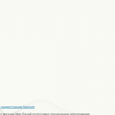
е радиостанции Navcom
ет магазин Мир Раций подготовил специальное предложение