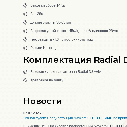
Высота в сборе 14.5м
Вес 28кг
Диаметр мачты 38-65 мм
Ветровая устойчивость 45м/с, при облединении 28м/с
Грозозащита - КЗ по постоянному току
Разьем N-гнездо
Комплектация Radial 
Базовая дипольная антенна Radial D8 AVIA
Крепление на мачту
Новости
07.07.2026
Речная судовая радиостанция Navcom CPC-300 ГИМС по прив
Снижение цены на судовую радиостанцию Navcom CPC-300 Г