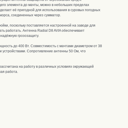
щего элемента до мачты, можно в небольших пределах
 делает её пригодной для использования в суровых погодных
ькорса, соединенных через сумматор.
ойки, поскольку поставляется настроенной на заводе для
ать работать.
Антенна Radial D8 AVIA обеспечивает
 надёжную грозозащиту.
щность до 400 Вт.
Совместимость с мачтами диаметром от 38
и устройствами.
С
опротивление антенны 50 Ом, что
рассчитана на работу в различных условиях окружающей
ая работа.