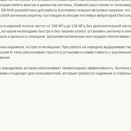
 осуществлять монтаж и демонтаж антенны. Изменяя расстояние от излучаю
l D8 AVIA
разработана для работы в условиях сильных ветровых нагрузок, что
 собой антенную решетку, состоящую из восьми петлевых вибраторов Пистол
у в широкой полосе частот от 108 МГц до 136 МГц
без дополнительной настр
 которым необходимо быстро и без лишних хлопот установить антенну и нач
нала и дальность передачи. Цельнометаллическая конструкция обеспечивает
тенна надежная, но при этом мощная.
При работе на передачу выдерживает мо
азъем
N-типа обеспечивает простоту установки и совместимость с различным
вания.
 аэродромов, которая обеспечивает превосходную эффективность. Антенна 
иками
и
подходит для пользователей, которым требуется надёжная и стабильн