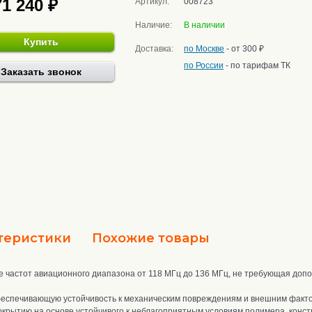
71 240 ₽
Артикул:
008723
Наличие:
В наличии
Купить
Доставка:
по Москве
- от 300 ₽
по России
- по тарифам ТК
Заказать звонок
теристики
Похожие товары
се частот авиационного диапазона от 118 МГц до 136 МГц, не требующая доп
беспечивающую устойчивость к механическим повреждениям и внешним факт
окрытию на основе устойчивого к неблагоприятным условиям полимера, конс