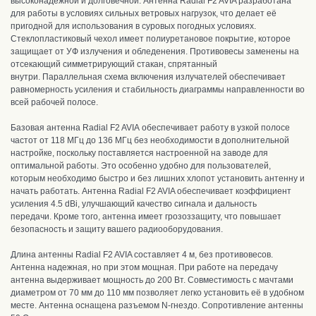
высоконадежной и долговечной.
Антенна Radial F2 AVIA р
азработана
для работы в условиях сильных ветровых нагрузок, что делает её
пригодной для использования в суровых погодных условиях.
Стеклопластиковый ч
ехол имеет полиуретановое покрытие, которое
защищает от УФ излучения и обледенения.
П
ротивовесы заменены на
отсекающий симметрирующий стакан, спрятанный
внутри.
Параллельная схема включения излучателей обеспечивает
равномерность усиления и стабильность диаграммы направленности во
всей рабочей полосе.
Базовая антенна Radial F2 AVIA
обеспечивает работу в узкой полосе
частот от 118 МГц до 136 МГц б
ез необходимости в дополнительной
настройке, поскольку поставляется настроенной на заводе для
оптимальной работы.
Это особенно удобно для пользователей,
которым необходимо быстро и без лишних хлопот установить антенну и
начать работать.
Антенна Radial F2 AVIA обеспечивает коэффициент
усиления 4.5 dBi, улучшающий качество сигнала и дальность
передачи.
К
роме того, антенна имеет грозоззащиту, что повышает
безопасность и защиту вашего радиооборудования.
Длина антенны Radial F2 AVIA составляет 4 м, без противовесов.
Антенна надежная, но при этом мощная.
При работе на передачу
антенна выдерживает мощность до 200 Вт.
Совместимость с мачтами
диаметром от 70 мм до 110 мм позволяет легко установить её в удобном
месте. Антенна оснащена разъемом N-гнездо. С
опротивление антенны