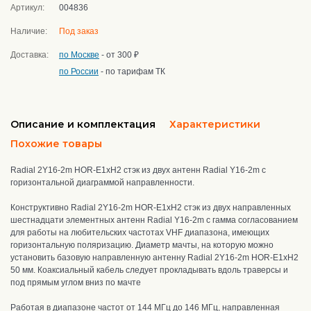
Артикул:
004836
Наличие:
Под заказ
Доставка:
по Москве
- от 300 ₽
по России
- по тарифам ТК
Описание и комплектация
Характеристики
Похожие товары
Radial 2Y16-2m HOR-E1xH2 стэк из двух антенн Radial Y16-2m с
горизонтальной диаграммой направленности.
Конструктивно Radial 2Y16-2m HOR-E1xH2 стэк из двух направленных
шестнадцати элементных антенн Radial Y16-2m с гамма согласованием
для работы на любительских частотах VHF диапазона, имеющих
горизонтальную поляризацию.
Диаметр мачты, на которую можно
установить базовую направленную антенну Radial 2Y16-2m HOR-E1xH2
50 мм
.
К
оаксиальный кабель следует прокладывать вдоль траверсы и
под прямым углом вниз по мачте
Работая в диапазоне частот от 144 МГц до 146 МГц, направленная