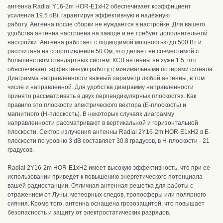
антенна Radial Y16-2m HOR-E1xH2 обеспечивает коэффициент
усиления 19.5 dBi, гарантируя эффективную и надёжную
работу.
Антенна после сборки не нуждается в настройке.
Для вашего
удобства антенна настроена на заводе и не требует дополнительной
настройки.
Антенна работает с подводимой мощностью до 500 Вт и
рассчитана на сопротивление 50 Ом, что делает её совместимой с
большинством стандартных систем.
КСВ антенны не хуже 1.5, что
обеспечивает эффективную работу с минимальными потерями сигнала.
Диаграмма направленности важный параметр любой антенны, в том
числе и направленной. Для удобства диаграмму направленности
принято рассматривать в двух перпендикулярных плоскостях. Как
правило это плоскости электрического вектора (E-плоскость) и
магнитного (H-плоскость). В некоторых случаях диаграмму
направленности рассматривают в вертикальной и горизонтальной
плоскости.
Сектор излучения антенны Radial 2Y16-2m HOR-E1xH2 в E-
плоскости по уровню 3 dB составляет 30.8 градусов, в H-плоскости - 21
градусов.
Radial 2Y16-2m HOR-E1xH2
имеет высокую эффективность, что при ее
использовании приведет к п
овышению энергетического потенциала
вашей радиостанции.
Отличная антенная решетка для работы с
отражением от Луны, метеорных следов, тропосферы или полярного
сияния.
К
роме того, антенна оснащена грозозащитой, что повышает
безопасность и защиту от электростатических разрядов.