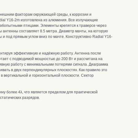
внешним факторам окружающей среды, к коррозии и
dial Y16-2m
и
зготовлена из алюминия.
Все излучающие
любопытными птицами. Элементы крепятся к траверсе через
 антенны составляет 8.5 метра. Диаметр мачты, на которую
 и под прямым углом вниз по мачте. Конструктивно Radial Y16-
рантируя эффективную и надёжную работу.
Антенна после
тает с подводимой мощностью до 200 Вт и рассчитана на
тивную работу с минимальными потерями сигнала.
Диаграмма
вать в двух перпендикулярных плоскостях. Как правило это
 в вертикальной и горизонтальной плоскости.
Сектор
ну более 4λ, что является пределом для практической
статических разрядов.