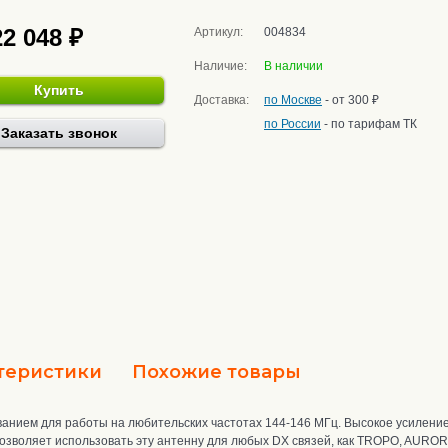
22 048 ₽
Артикул:
004834
Наличие:
В наличии
Купить
Доставка:
по Москве
- от 300 ₽
по России
- по тарифам ТК
Заказать звонок
теристики
Похожие товары
ванием для работы на любительских частотах 144-146 МГц.
Высокое усиление
озволяет использовать эту антенну для любых DX связей, как TROPO, AURO