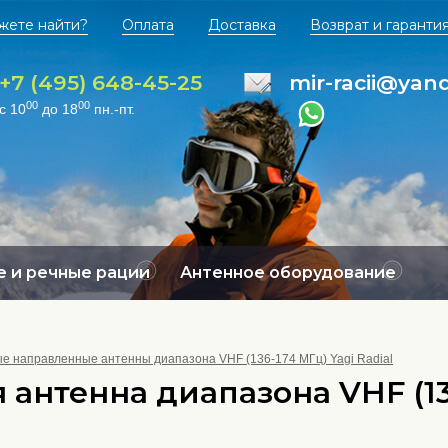
жете найти?
Оплата
Доставка
Возврат и гаранти
+7 (495) 648-45-25
mir-racii@yan
00
00
с 10
до 18
пн.-пт.
 и речные рации
Антенное оборудование
е направленные антенны диапазона VHF (136-174 МГц) Yagi Radial
антенна диапазона VHF (136