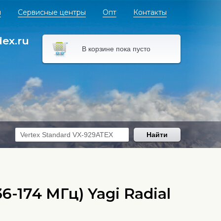
я
Сервисные центры
Опт
Контакты
dex.ru
В корзине пока пусто
Найти
-174 МГц) Yagi Radial