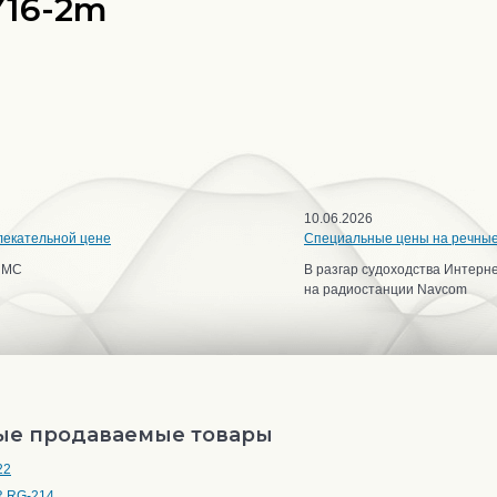
Y16-2m
10.06.2026
лекательной цене
Специальные цены на речны
ИМС
В разгар судоходства Интерн
на радиостанции Navcom
ые продаваемые товары
22
 RG-214