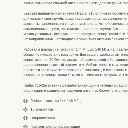
элементом более сложной антенной решетки для создания си
Базовая направленная антенна Radial Y16-2m
имеет прочную 
длительный срок службы даже в суровых погодных условиях, ч
элементы выполнены из упругого материала, что обеспечивае
изоляционные втулки, что снижает появление шумов. Антенна 
можно установить базовую направленную антенну Radial Y16-2
2m направленная шестнадцати элементная антенна с гамма со
Работая в диапазоне частот от 144 МГц до 146 МГц, направле
сборки не нуждается в настройке.
Для вашего удобства антенн
сопротивление 50 Ом, что делает её совместимой с большинс
направленности важный параметр любой антенны, в том числе 
плоскости электрического вектора (E-плоскость) и магнитного
излучения антенны Radial Y16-2m в E-плоскости по уровню 3 dB 
Radial Y16-2m антенна разработанная одним немецким радиол
реализации механически надежной антенны.
К
роме того, анте
Рабочие частоты 144-146 МГц
16 элементов
Направленная
Горизонтальная поляризация