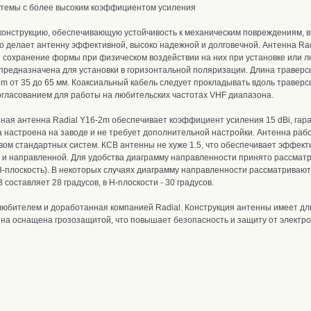
стемы с более высоким коэффициентом усиления
конструкцию
, о
беспечивающую устойчивость к механическим повреждениям, 
то делает антенну эффективной, высоко надежной и долговечной. А
нтенна Ra
т сохранение формы при физическом воздействии на них при установке или 
предназначена для установки в горизонтальной поляризации.
Длина траверсы
m от 35 до 65 мм
.
К
оаксиальный кабель следует прокладывать вдоль траверсы
гласованием для работы на любительских частотах VHF диапазона.
нная антенна Radial Y16-2m обеспечивает коэффициент усиления 15 dBi, га
а настроена на заводе и не требует дополнительной настройки.
Антенна рабо
твом стандартных систем.
КСВ антенны не хуже 1.5, что обеспечивает эффек
и направленной. Для удобства диаграмму направленности принято рассматри
 (H-плоскость). В некоторых случаях диаграмму направленности рассматривают
составляет 28 градусов, в H-плоскости - 30 градусов.
юбителем и доработанная компанией Radial. Конструкция антенны имеет дли
нна оснащена грозозащитой, что повышает безопасность и защиту от электро