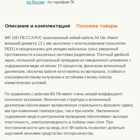
по России
- по тарифам ТК
Описание и комплектация
Похожие товары
MR 10D-FB CCA PVC коаксиальный гибкий кабель 50 Ом. Имеет
внешний диаметр 13.1 мм, выполнен с использованием технологии
PEEG и предназначен для укладки кабельных трасс умеренной
протяженности в различных системах радиосвязи. Плотный двойной
экран, сплошной центральный проводник из омедненного алюминия с
содержанием меди не менее 15 процентов, физически вспененный
диэлектрик, оболочка кабеля изготовлена из материала, стойкого к
ультрафиолетовому излучению и устойчива к всему спектру
климатических условий.
По сравнению с кабелем 8D-FB имеет очень низкий коэффициент
погонного затухания.
Монолитная структура и вспененный
диэлектрик
обеспечивает великолепную стабильность фазового сдвига
как при изменении температуры, так и при изгибе. Увеличенное
содержание меди в центральном проводнике
обеспечивает высокую
пластичность, электропроводность и глубину скин-слоя. При
постоянном росте цен на медь этот ВЧ кабель позволяет добиться
ощутимой экономии средств без потери качества.