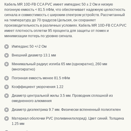
Кабель MR 10D-FB CCA PVC имеет импеданс 50 ± 2 Ом и низкую
погонную емкость < 81.5 пФ/м, что обеспечивает надежную целостность
сигнала и совместимость с широким спектром устройств. Рассчитанный
на температуру до 70 градусов Цельсия, он сохраняет
производительность в различных условиях. Кабель MR 10D-FB CCA PVC
имеет плотность оплетки 95 процента для защиты от помех и
минимизации потерь по уровню сигнала.
Импеданс 50 +/-2 Ом
Внешний диаметр 13.1 мм
Минимальный радиус изгиба 65 мм (однократно), 260 мм
(многократно)
Погонная емкость менее 81.5 пФ/м
Коэффициент укорочения 1.22
Диаметр центральной жилы 3.5 мм. Проводник сплошной из
омедненного алюминия
Диаметр диэлектрика 9.7 мм. Физически вспененный полиэтилен
Материал оболочки PVC (поливинилхлорид). Цвет синий. Толщина
1.25 мм