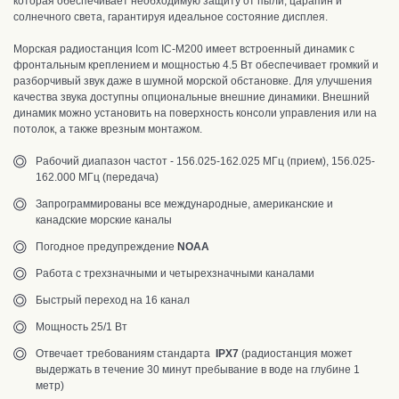
которая обеспечивает необходимую защиту от пыли, царапин и
солнечного света, гарантируя идеальное состояние дисплея.
Морская радиостанция Icom IC-M200 имеет встроенный динамик с
фронтальным креплением и мощностью 4.5 Вт обеспечивает громкий и
разборчивый звук даже в шумной морской обстановке. Для улучшения
качества звука доступны опциональные внешние динамики. Внешний
динамик можно установить на поверхность консоли управления или на
потолок, а также врезным монтажом.
Рабочий диапазон частот - 156.025-162.025 МГц (прием), 156.025-
162.000 МГц (передача)
Запрограммированы все международные, американские и
канадские морские каналы
Погодное предупреждение
NOAA
Работа с трехзначными и четырехзначными каналами
Быстрый переход на 16 канал
Мощность 25/1 Вт
Отвечает требованиям стандарта
IPX7
(радиостанция может
выдержать в течение 30 минут пребывание в воде на глубине 1
метр)