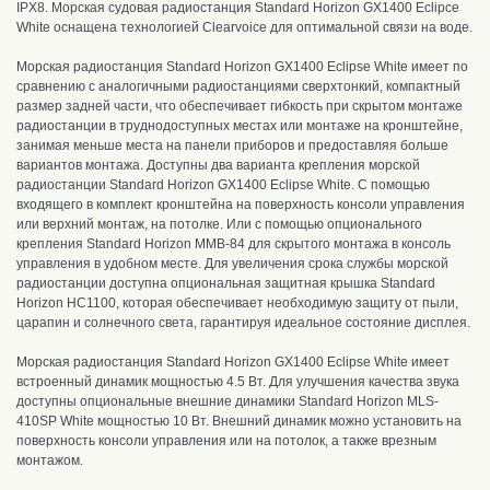
IPX8. Морская судовая радиостанция Standard Horizon GX1400 Eclipce
White оснащена технологией Clearvoice для оптимальной связи на воде.
Морская радиостанция Standard Horizon GX1400 Eclipse White имеет по
сравнению с аналогичными радиостанциями сверхтонкий, компактный
размер задней части, что обеспечивает гибкость при скрытом монтаже
радиостанции в труднодоступных местах или монтаже на кронштейне,
занимая меньше места на панели приборов и предоставляя больше
вариантов монтажа. Доступны два варианта крепления морской
радиостанции Standard Horizon GX1400 Eclipse White. С помощью
входящего в комплект кронштейна на поверхность консоли управления
или верхний монтаж, на потолке. Или с помощью опционального
крепления Standard Horizon MMB-84 для скрытого монтажа в консоль
управления в удобном месте. Для увеличения срока службы морской
радиостанции доступна опциональная защитная крышка Standard
Horizon HC1100, которая обеспечивает необходимую защиту от пыли,
царапин и солнечного света, гарантируя идеальное состояние дисплея.
Морская радиостанция Standard Horizon GX1400 Eclipse White имеет
встроенный динамик мощностью 4.5 Вт. Для улучшения качества звука
доступны опциональные внешние динамики Standard Horizon MLS-
410SP White мощностью 10 Вт. Внешний динамик можно установить на
поверхность консоли управления или на потолок, а также врезным
монтажом.