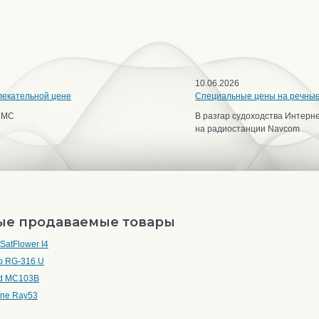
10.06.2026
лекательной цене
Специальные цены на речны
ИМС
В разгар судоходства Интерн
на радиостанции Navcom
ые продаваемые товары
n SatFlower I4
b RG-316 U
d MC103B
ine Ray53