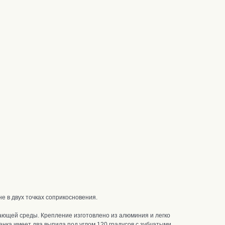
не в двух точках соприкосновения.
жающей среды.
Крепление изготовлено из алюминия и
легко
ланка
имеет два выпила под углом 120 градусов с зубчатыми