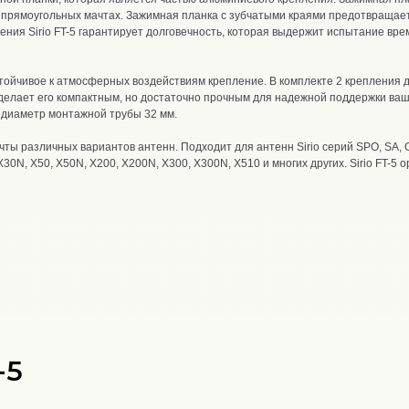
и прямоугольных мачтах.
Зажимная планка с зубчатыми краями предотвращает
ения Sirio FT-5 гарантирует долговечность, которая выдержит испытание вр
устойчивое к атмосферных воздействиям крепление.
В комплекте 2 крепления 
делает его компактным, но достаточно прочным для надежной поддержки ваше
 диаметр монтажной трубы 32 мм.
ачты различных вариантов антенн. П
одходит для антенн Sirio серий SPO, SA,
X30N, X50, X50N, X200, X200N, X300, X300N, X510 и многих других. Sirio FT-5
-5