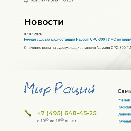
Крепление Sirio FT-5 2шт
Новости
07.07.2026
Речная судовая радиостанция Navcom CPC-300 ГИМС по прив
Снижение цены на судовую радиостанцию Navcom CPC-300 Г
Сам
Intellia
Radiola
+7 (495) 648-45-25
Diamon
00
00
с 10
до 18
пн.-пт.
Raymar