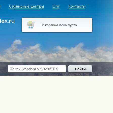
я
Сервисные центры
Опт
Контакты
dex.ru
В корзине пока пусто
Найти