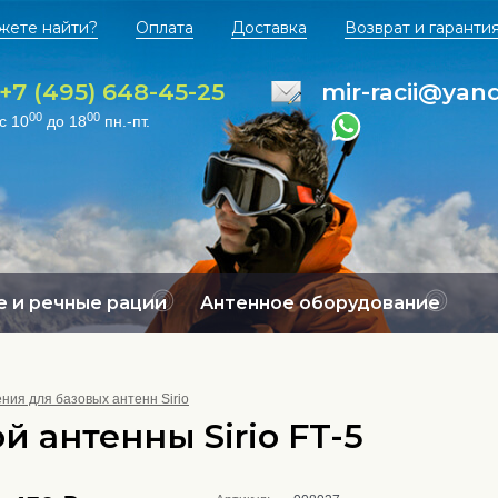
жете найти?
Оплата
Доставка
Возврат и гаранти
+7 (495) 648-45-25
mir-racii@yan
00
00
с 10
до 18
пн.-пт.
 и речные рации
Антенное оборудование
ния для базовых антенн Sirio
 антенны Sirio FT-5