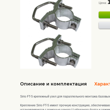
Цена:
Описание и комплектация
Харак
Sirio FT-5 крепежный узел для параллельного монтажа базовых
Крепление Sirio FT-5
имеет прочную конструкцию
, о
беспечиваю
устанавливается с помощью одного U образного болта и зажи