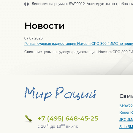
Лицензия на роуминг SW00012. Активируется по требовани
Новости
07.07.2026
Речная судовая радиостанция Navcom CPC-300 ГИМС по прив
Снижение цены на судовую радиостанцию Navcom CPC-300 Г
Сам
Kenwoo
Roger 
+7 (495) 648-45-25
JRC JM
00
00
с 10
до 18
пн.-пт.
Sirio S