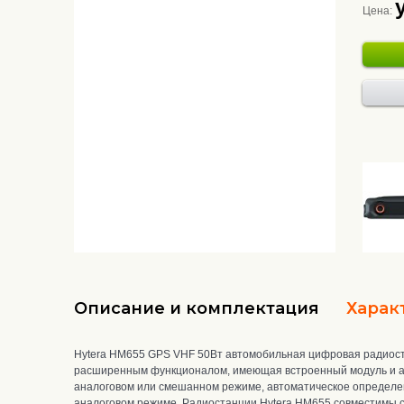
Цена:
Описание и комплектация
Харак
Hytera HM655 GPS VHF 50Вт автомобильная цифровая радиоста
расширенным функционалом,
имеющая встроенный модуль и ан
аналоговом или смешанном режиме, автоматическое определе
аналоговом режиме
. Р
адиостанции Hytera HM655 совместимы с 