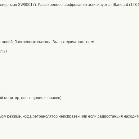
ицензия SW00017). Расширенное шифрование активируется Standard (128 
станций, Экстренные вызовы, Вызов одним нажатием
052)
ый монитор, оповещение о вызове)
мом режиме, когда ретранслятор неисправен или если радиостанция находит