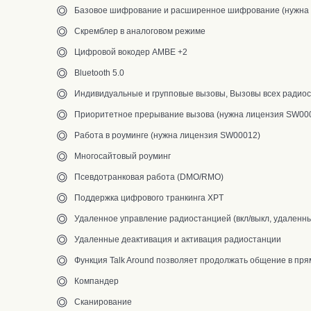
Базовое шифрование и расширенное шифрование (нужна л
Скремблер в аналоговом режиме
Цифровой вокодер AMBE +2
Bluetooth 5.0
Индивидуальные и групповые вызовы, Вызовы всех радио
Приоритетное прерывание вызова (нужна лицензия SW00
Работа в роуминге (нужна лицензия SW00012)
Многосайтовый роуминг
Псевдотранковая работа (DMO/RMO)
Поддержка цифрового транкинга XPT
Удаленное управление радиостанцией (вкл/выкл, удаленн
Удаленные деактивация и активация радиостанции
Функция Talk Around позволяет продолжать общение в пря
Компандер
Сканирование