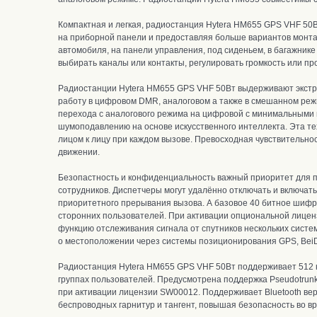
Компактная и легкая, радиостанция Hytera HM655 GPS VHF 50В
на приборной панели и предоставляя больше вариантов монт
автомобиля, на панели управления, под сиденьем, в багажнике
выбирать каналы или контакты, регулировать громкость или п
Радиостанции Hytera HM655 GPS VHF 50Вт
выдерживают экстр
работу в цифровом DMR, аналоговом а также в смешанном реж
перехода с аналогового режима на цифровой с минимальными
шумоподавлению на основе искусственного интеллекта. Эта 
лицом к лицу при каждом вызове. П
ревосходная чувствительно
движении.
Безопастность и конфиденциальность важный приоритет для 
сотрудников. Диспетчеры могут удалённо отключать и включа
приоритетного прерывания вызова. А базовое 40 битное шифр
сторонних пользователей.
При активации опциональной лицен
функцию отслеживания сигнала от спутников нескольких систе
о местоположении через системы позиционирования GPS, Bei
Радиостанция Hytera HM655 GPS VHF 50Вт поддерживает 512 ка
группах пользователей. Предусмотрена поддержка Pseudotru
при активации лицензии SW00012.
Поддерживает Bluetooth вер
беспроводных гарнитур и тангент, повышая безопасность во в