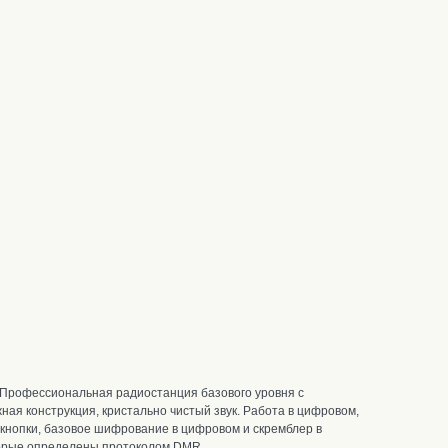
 Профессиональная радиостанция базового уровня с
ая конструкция, кристально чистый звук. Работа в цифровом,
нопки, базовое шифрование в цифровом и скремблер в
оторые определены протоколом DMR.