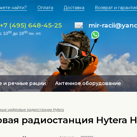
жете найти?
Оплата
Доставка
Возврат и гаранти
+7 (495) 648-45-25
mir-racii@yan
00
00
с 10
до 18
пн.-пт.
 и речные рации
Антенное оборудование
ные цифровые радиостанции Hytera
вая радиостанция Hytera H