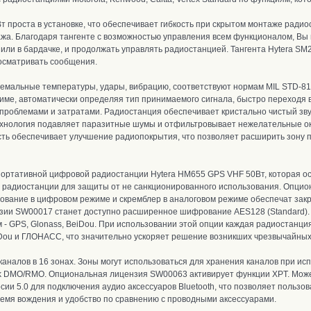
т проста в установке,
что обеспечивает гибкость при скрытом монтаже ради
ажа.
Благодаря тангенте с возможностью управления всем функционалом, Вы
 или в бардачке, и продолжать управлять радиостанцией. Тангента Hytera S
росматривать сообщения.
емальные температуры, удары, вибрацию, соответствуют нормам MIL STD-810
име, автоматически определяя тип принимаемого сигнала, быстро переходя 
 проблемами и затратами.
Радиостанция о
беспечивает кристально чистый зву
технология подавляет паразитные шумы и отфильтровывает нежелательные 
сть обеспечивает улучшение радиопокрытия, что позволяет расширить зону 
портативной цифровой радиостанции Hytera HM655 GPS VHF 50Вт, которая 
ть радиостанции для защиты от не санкционированного использования. Опц
ование в цифровом режиме и скремблер в аналоговом режиме обеспечат закр
зии SW00017 станет доступно расширенное шифрование AES128 (Standard)
м - GPS, Glonass, BeiDou. При использовании этой опции каждая радиостан
Dou и ГЛОНАСС, что значительно ускоряет решение возникших чрезвычайных
налов в 16 зонах. Зоны могут использоваться для хранения каналов при ис
nk DMO/RMO. Опциональная лицензия SW00063 активирует функции XPT.
Може
сии 5.0 для подключения аудио аксессуаров Bluetooth, что позволяет польз
ремя вождения и удобство по сравнению с проводными аксессуарами.