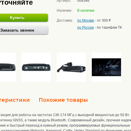
уточняйте
Артикул:
008386
Наличие:
В наличии
Купить
Доставка:
по Москве
- от 300 ₽
по России
- по тарифам ТК
Заказать звонок
теристики
Похожие товары
нция для работы на частотах 136-174 МГц с выходной мощностью до 50 Вт.
тенну GNSS, а также модуль Bluetooth
.
Современный дизайн, прочная надежн
ние и быстрый переход в нужный режим, программируемые функциональные к
радиостанциями Motorola, Kenwood, Caltta, Vertex Standard по функциям, к