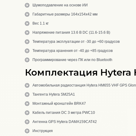
Шумоподавление на основе ИИ
Габаритные размеры 164х154х42 мм
Вес 1.1 кг
Напряжение питания 13.6 В DC (11.6-15.6 В)
Температура эксплуатации от -30 до +60 градусов
Температура хранения от -40 до +85 градусов
Программирование через ПК
или по Bluetooth
Комплектация Hytera
Автомобильная радиостанция Hytera HM655 VHF GPS Glon
Тангента Hytera SM25A1
Монтажный кронштейн BRK47
Кабель питания DC 3 метра PWC10
Антенна GPS Hytera DAMA159CAT42
Инструкция