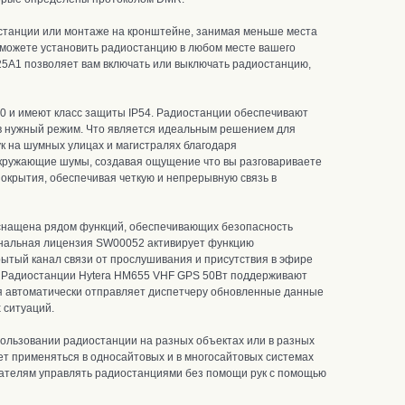
останции или монтаже на кронштейне, занимая меньше места
 можете установить радиостанцию в любом месте вашего
M25A1
позволяет вам включать или выключать радиостанцию,
 и имеют класс защиты IP54. Радиостанции о
беспечивают
в нужный режим. Ч
то является идеальным решением для
к на шумных улицах и магистралях б
лагодаря
окружающие шумы, создавая ощущение что вы разговариваете
покрытия
, обеспечивая четкую и непрерывную связь в
оснащена рядом функций, обеспечивающих безопасность
иональная лицензия SW00052 активирует функцию
ытый канал связи от прослушивания и присутствия в эфире
.
Радиостанции Hytera HM655 VHF GPS 50Вт поддерживают
ция автоматически отправляет диспетчеру обновленные данные
 ситуаций.
пользовании радиостанции на разных объектах или в разных
т применяться в односайтовых и в многосайтовых системах
ователям управлять радиостанциями без помощи рук с помощью