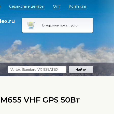
я
Сервисные центры
Опт
Контакты
dex.ru
В корзине пока пусто
Найти
M655 VHF GPS 50Вт