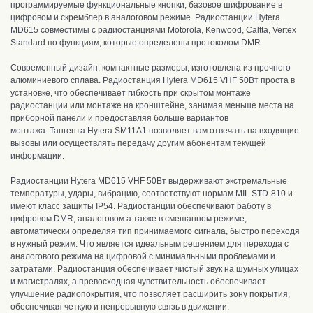
программируемые функциональные кнопки, базовое шифрование в
цифровом и скремблер в аналоговом режиме
. Р
адиостанции Hytera
MD615 совместимы с радиостанциями Motorola, Kenwood, Caltta, Vertex
Standard по функциям, которые определены протоколом DMR.
Современный дизайн, компактные размеры, изготовлена из прочного
алюминиевого сплава. Радиостанция Hytera MD615 VHF 50Вт проста в
установке, ч
то обеспечивает гибкость при скрытом монтаже
радиостанции или монтаже на кронштейне, занимая меньше места на
приборной панели и предоставляя больше вариантов
монтажа.
Тангента Hytera SM11A1 п
озволяет вам отвечать на входящие
вызовы или осуществлять передачу другим абонентам текущей
информации.
Радиостанции Hytera MD615 VHF 50Вт
выдерживают экстремальные
температуры, удары, вибрацию, соответствуют нормам MIL STD-810 и
имеют класс защиты IP54. Радиостанции о
беспечивают работу в
цифровом DMR, аналоговом а также в смешанном режиме,
автоматически определяя тип принимаемого сигнала, быстро переходя
в нужный режим. Ч
то является идеальным решением для перехода с
аналогового режима на цифровой с минимальными проблемами и
затратами.
Радиостанция о
беспечивает чистый звук на шумных улицах
и магистралях, а п
ревосходная чувствительность обеспечивает
улучшение радиопокрытия, что позволяет расширить зону покрытия
,
обеспечивая четкую и непрерывную связь в движении.