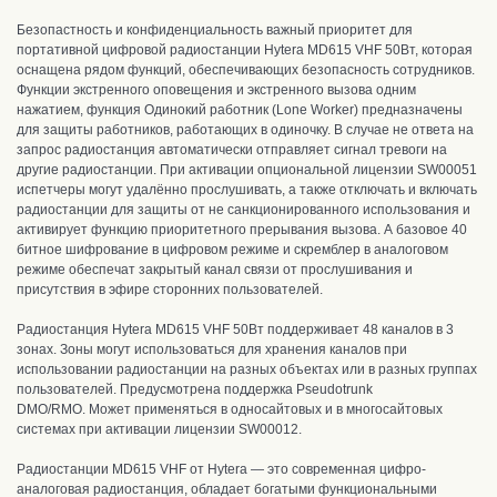
Безопастность и конфиденциальность важный приоритет для
портативной цифровой радиостанции Hytera MD615 VHF 50Вт, которая
оснащена рядом функций, обеспечивающих безопасность сотрудников.
Ф
ункции экстренного оповещения и экстренного вызова одним
нажатием, функция Одинокий работник (Lone Worker) предназначены
для защиты работников, работающих в одиночку. В случае не ответа на
запрос радиостанция автоматически отправляет сигнал тревоги на
другие радиостанции.
При активации опциональной лицензии SW00051
испетчеры могут удалённо прослушивать, а также отключать и включать
радиостанции для защиты от не санкционированного использования и
активирует функцию приоритетного прерывания вызова. А базовое 40
битное шифрование в цифровом режиме и скремблер в аналоговом
режиме обеспечат закрытый канал связи от прослушивания и
присутствия в эфире сторонних пользователей.
Радиостанция Hytera MD615 VHF 50Вт поддерживает 48 каналов в 3
зонах. Зоны могут использоваться для хранения каналов при
использовании радиостанции на разных объектах или в разных группах
пользователей. Предусмотрена поддержка Pseudotrunk
DMO/RMO.
Может применяться в односайтовых и в многосайтовых
системах при активации лицензии SW00012.
Радиостанции MD615 VHF от Hytera — это современная цифро-
аналоговая радиостанция,
обладает богатыми функциональными