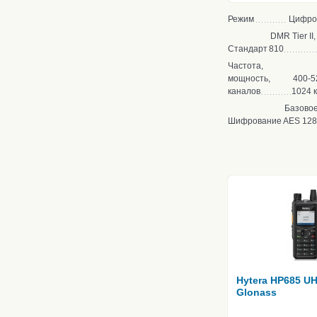
Режим
Цифро
DMR Tier II
Стандарт
810
Частота,
мощность,
400-5
каналов
1024 
Базово
Шифрование
AES 128
Hytera HP685 U
Glonass