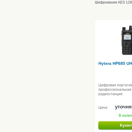
Шифрование
AES 128
Hytera HP685 U
Цифровая портати
профессиональная
радиостанция
уточня
Цена:
В нали
Купи