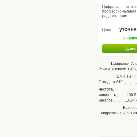
Цифровая портати
профессиональная
радиостанция
уточня
Цена:
В нали
Купи
Цифровой, Ан
Режим
Bluetooth, GPS
DMR Tier II
Стандарт
810
Частота,
мощность,
400-5
каналов
1024 
Базово
Шифрование
AES 128