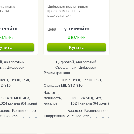
ртативная
Цифровая портативная
льная
профессиональная
радиостанция
очняйте
уточняйте
Цена:
наличии
В наличии
упить
Купить
, Аналоговый,
Цифровой, Аналоговый,
ый, Цифровой
Смешанный, Цифровой
Режим
транкинг
r II, Tier III, IP68,
DMR Tier II, Tier III, IP68,
TD 810
Стандарт
MIL-STD 810
Частота,
350-470 МГц, 4Вт,
мощность,
136-174 МГц, 5Вт,
1024 канала (64 зоны)
каналов
1024 канала (64 зоны)
зовое, Расширенное
Базовое, Расширенное
S 128, 256
Шифрование
AES 128, 256