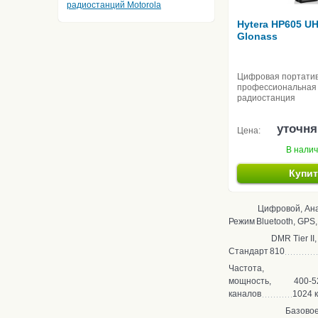
радиостанций Motorola
Hytera HP605 U
Glonass
Цифровая портати
профессиональная
радиостанция
уточня
Цена:
В нали
Купи
Цифровой, Ан
Режим
Bluetooth, GPS
DMR Tier II
Стандарт
810
Частота,
мощность,
400-5
каналов
1024 
Базово