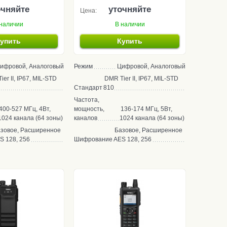
очняйте
уточняйте
Цена:
наличии
В наличии
упить
Купить
ифровой, Аналоговый
Режим
Цифровой, Аналоговый
er II, IP67, MIL-STD
DMR Tier II, IP67, MIL-STD
Стандарт
810
Частота,
400-527 МГц, 4Вт,
мощность,
136-174 МГц, 5Вт,
1024 канала (64 зоны)
каналов
1024 канала (64 зоны)
зовое, Расширенное
Базовое, Расширенное
S 128, 256
Шифрование
AES 128, 256