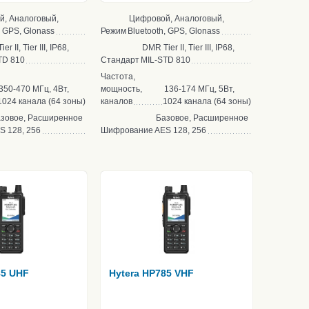
, Аналоговый,
Цифровой, Аналоговый,
, GPS, Glonass
Режим
Bluetooth, GPS, Glonass
r II, Tier III, IP68,
DMR Tier II, Tier III, IP68,
TD 810
Стандарт
MIL-STD 810
Частота,
350-470 МГц, 4Вт,
мощность,
136-174 МГц, 5Вт,
1024 канала (64 зоны)
каналов
1024 канала (64 зоны)
зовое, Расширенное
Базовое, Расширенное
S 128, 256
Шифрование
AES 128, 256
85 UHF
Hytera HP785 VHF