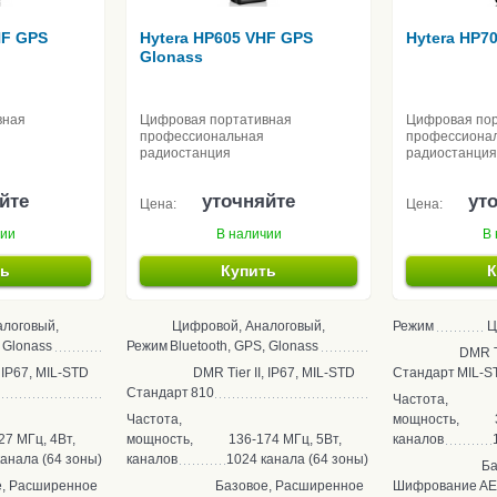
HF GPS
Hytera HP605 VHF GPS
Hytera HP7
Glonass
вная
Цифровая портативная
Цифровая по
профессиональная
профессиона
радиостанция
радиостанция
йте
уточняйте
ут
Цена:
Цена:
чии
В наличии
В 
ть
Купить
К
алоговый,
Цифровой, Аналоговый,
Режим
Ц
, Glonass
Режим
Bluetooth, GPS, Glonass
DMR Tie
, IP67, MIL-STD
DMR Tier II, IP67, MIL-STD
Стандарт
MIL-S
Стандарт
810
Частота,
Частота,
мощность,
27 МГц, 4Вт,
мощность,
136-174 МГц, 5Вт,
каналов
канала (64 зоны)
каналов
1024 канала (64 зоны)
Ба
е, Расширенное
Базовое, Расширенное
Шифрование
AE