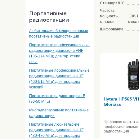
Стандарт
810
Частота,
Портативные
мощность,
136-1
радиостанции
каналов
канал
Шифрование
Любительские безлицензионные
портативные радиостанции
Портативные профессиональные
радиостанции диапазона VHF
(136-174 МГц) для гор, степи,
леса
Портативные профессиональные
радиостанции диапазона UHF
(400-512 МГц) для городских
условий
Портативные радиостанции LB
Hytera HP565 V
(30-50 МГц)
Glonass
Многодиапазонные портативные
радиостанции
Цифровая портати
Портативные любительские
профессиональная
радиостанции диапазона UHF
радиостанция
(430-470 МГц) для городских