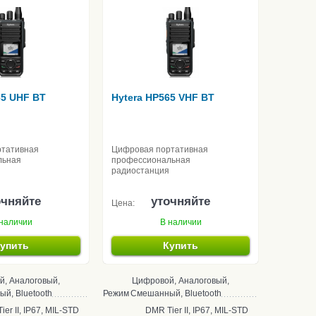
65 UHF BT
Hytera HP565 VHF BT
ртативная
Цифровая портативная
льная
профессиональная
радиостанция
очняйте
уточняйте
Цена:
наличии
В наличии
упить
Купить
, Аналоговый,
Цифровой, Аналоговый,
й, Bluetooth
Режим
Смешанный, Bluetooth
er II, IP67, MIL-STD
DMR Tier II, IP67, MIL-STD