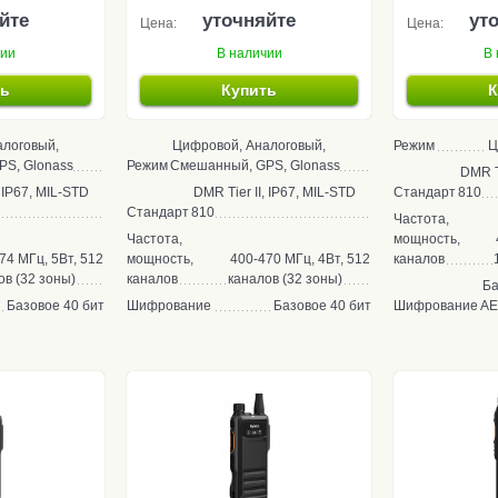
йте
уточняйте
ут
Цена:
Цена:
чии
В наличии
В 
ть
Купить
К
алоговый,
Цифровой, Аналоговый,
Режим
Ц
S, Glonass
Режим
Смешанный, GPS, Glonass
DMR Ti
, IP67, MIL-STD
DMR Tier II, IP67, MIL-STD
Стандарт
810
Стандарт
810
Частота,
Частота,
мощность,
74 МГц, 5Вт, 512
мощность,
400-470 МГц, 4Вт, 512
каналов
ов (32 зоны)
каналов
каналов (32 зоны)
Ба
Базовое 40 бит
Шифрование
Базовое 40 бит
Шифрование
AE