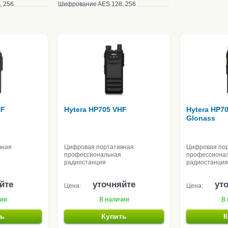
, 256
Шифрование
AES 128, 256
HF
Hytera HP705 VHF
Hytera HP7
Glonass
вная
Цифровая портативная
Цифровая по
профессиональная
профессиона
радиостанция
радиостанция
йте
уточняйте
ут
Цена:
Цена:
чии
В наличии
В 
ть
Купить
К