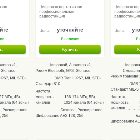
вная
Цифровая портативная
Цифровая по
профессиональная
профессиона
радиостанция
радиостанция
йте
уточняйте
ут
Цена:
Цена:
чии
В наличии
В 
ть
Купить
К
алоговый,
Цифровой, Аналоговый,
Цифровой
, Glonass
Режим
Bluetooth, GPS, Glonass
Смешанн
Режим
транкинг
, IP67, MIL STD-
DMR Tier II, IP67, MIL STD-
Стандарт
810
DMR Tie
Стандарт
MIL-S
Частота,
27 МГц, 4Вт,
мощность,
136-174 МГц, 5Вт,
Частота,
канала (64 зоны)
каналов
1024 канала (64 зоны)
мощность,
каналов
е, Расширенное
Базовое, Расширенное
, 256
Шифрование
AES 128, 256
Ба
Шифрование
AE