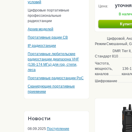
условий
уточня
Цена:
Цифровые портативные
В нали
профессиональные
радиостанции
Купи
Архив моделей
Портативные рации CB
Цифровой, Ан
Режим
Смешанный, GP
IP радиостанции
DMR Tier II
Портативные любительские
Стандарт
810
радиостанции диапазона VHF
Частота,
(136-174 МГц) для гор, степи,
мощность,
136-1
леса
каналов
канал
Портативные радиостанции PoC
Шифрование
Сканирующие портативные
приемники
Новости
08.09.2025
Поступление