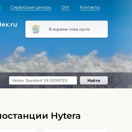
я
Сервисные центры
Опт
Контакты
dex.ru
В корзине пока пусто
Найти
останции Hytera