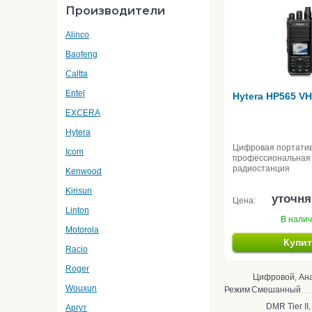
Производители
Alinco
Baofeng
Caltta
Entel
Hytera HP565 V
EXCERA
Hytera
Цифровая портати
Icom
профессиональная
радиостанция
Kenwood
Kirisun
уточня
Цена:
Linton
В нали
Motorola
Купи
Racio
Roger
Цифровой, Ан
Wouxun
Режим
Смешанный
DMR Tier II
Аргут