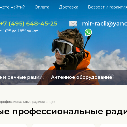
жете найти?
Оплата
Доставка
Возврат и гаранти
+7 (495) 648-45-25
mir-racii@yan
00
00
с 10
до 18
пн.-пт.
 и речные рации
Антенное оборудование
профессиональные радиостанции
е профессиональные ради