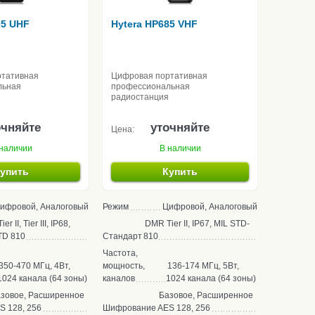
05 UHF
Hytera HP685 VHF
ртативная
Цифровая портативная
льная
профессиональная
радиостанция
очняйте
уточняйте
Цена:
наличии
В наличии
упить
Купить
ифровой, Аналоговый
Режим
Цифровой, Аналоговый
r II, Tier III, IP68,
DMR Tier II, IP67, MIL STD-
TD 810
Стандарт
810
Частота,
350-470 МГц, 4Вт,
мощность,
136-174 МГц, 5Вт,
1024 канала (64 зоны)
каналов
1024 канала (64 зоны)
зовое, Расширенное
Базовое, Расширенное
S 128, 256
Шифрование
AES 128, 256