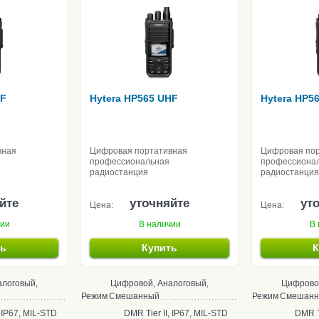
HF
Hytera HP565 UHF
Hytera HP5
вная
Цифровая портативная
Цифровая по
профессиональная
профессиона
радиостанция
радиостанция
йте
уточняйте
ут
Цена:
Цена:
чии
В наличии
В 
ть
Купить
К
алоговый,
Цифровой, Аналоговый,
Цифровой
Режим
Смешанный
Режим
Смешанны
, IP67, MIL-STD
DMR Tier II, IP67, MIL-STD
DMR Ti