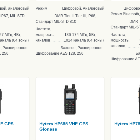
вой, аналоговый
Режим
Цифровой, Аналоговый
Цифровой
Режим
Bluetooth
, IP67, MIL STD-
DMR Tier II, Tier III, IP68,
Стандарт
MIL-STD 810
DMR Tie
Стандарт
MIL-S
Частота,
27 МГц, 4Вт,
мощность,
136-174 МГц, 5Вт,
Частота,
канала (64 зоны)
каналов
1024 канала (64 зоны)
мощность,
каналов
е, Расширенное
Базовое, Расширенное
, 256
Шифрование
AES 128, 256
Ба
Шифрование
AE
HF GPS
Hytera HP685 VHF GPS
Hytera HP7
Glonass