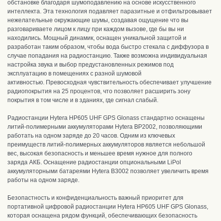
обстановке благодаря шумоподавлению на основе искусственного
интеллекта. Эта технология подавляет паразитные и отфильтровывает
нежелательные окружающие шумы, создавая ощущение что вы
разговариваете лицом к лицу при каждом вызове, где бы вы ни
находились. Мощный динамик, оснащен уникальной защитой и
разработан таким образом, чтобы вода быстро стекала с диффузора в
случае попадания на радиостанцию. Также возможна индивидуальная
настройка звука и выбор предустановленных режимов под
эксплуатацию в помещениях с разной шумовой
активностью.
Превосходная чувствительность обеспечивает улучшение
радиопокрытия на 25 процентов, что позволяет расширить зону
покрытия в том числе и в зданиях, где сигнал слабый.
Радиостанции Hytera HP605 UHF GPS Glonass стандартно оснащены
литий-полимерными аккумуляторами Hytera BP2002, позволяющими
работать на одном заряде до 20 часов. Одним из ключевых
преимуществ литий-полимерных аккумуляторов является небольшой
вес, высокая безопасность и меньшее время нужное для полного
заряда АКБ. Оснащение радиостанции опциональными LiPol
аккумуляторными батареями Hytera B3002 позволяет увеличить время
работы на одном заряде.
Безопастность и конфиденциальность важный приоритет для
портативной цифровой радиостанции Hytera HP605 UHF GPS Glonass,
которая оснащена рядом функций, обеспечивающих безопасность