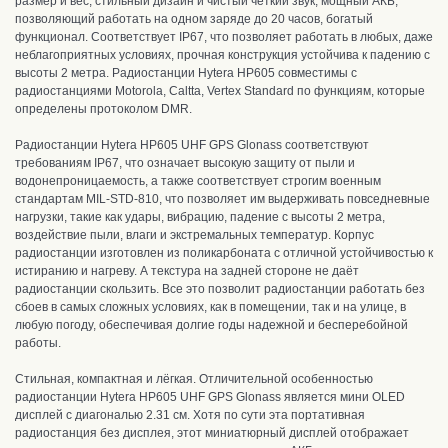
размер и вес, стильный дизайн и чистый четкий звук, мощный АКБ,
позволяющий работать на одном заряде до 20 часов, богатый
функционал. Соответствует IP67, что позволяет работать в любых, даже
неблагоприятных условиях, прочная конструкция устойчива к падению с
высоты 2 метра.
Радиостанции Hytera HP605 совместимы с
радиостанциями Motorola, Caltta, Vertex Standard по функциям, которые
определены протоколом DMR.
Радиостанции Hytera HP605 UHF GPS Glonass соответствуют
требованиям IP67, что означает высокую защиту от пыли и
водонепроницаемость, а также с
оответствует строгим военным
стандартам MIL-STD-810
, что позволяет им выдерживать повседневные
нагрузки, такие как удары, вибрацию, падение с высоты 2 метра,
воздействие пыли, влаги и экстремальных температур.
К
орпус
радиостанции изготовлен из поликарбоната с отличной устойчивостью к
истиранию и нагреву. А текстура на задней стороне не даёт
радиостанции скользить.
Все это позволит радиостанции работать без
сбоев в самых сложных условиях, как в помещении, так и на улице, в
любую погоду,
обеспечивая долгие годы надежной и бесперебойной
работы.
Стильная, компактная и лёгкая.
Отличительной особенностью
радиостанции Hytera HP605 UHF GPS Glonass является мини OLED
дисплей с диагональю 2.31 см. Хотя по сути эта портативная
радиостанция без дисплея, этот миниатюрный дисплей отображает