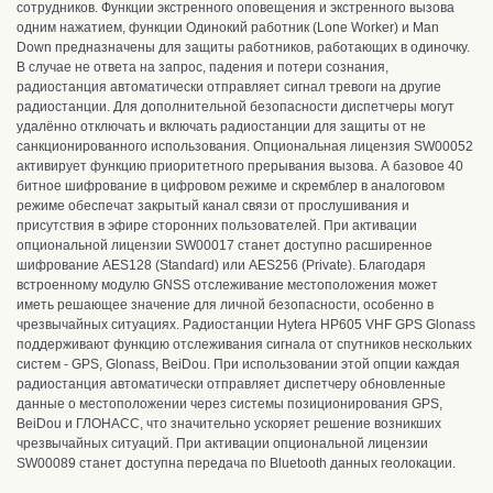
сотрудников. Функции экстренного оповещения и экстренного вызова
одним нажатием, функции Одинокий работник (Lone Worker) и Man
Down предназначены для защиты работников, работающих в одиночку.
В случае не ответа на запрос, падения и потери сознания,
радиостанция автоматически отправляет сигнал тревоги на другие
радиостанции. Для дополнительной безопасности диспетчеры могут
удалённо отключать и включать радиостанции для защиты от не
санкционированного использования. Опциональная лицензия SW00052
активирует функцию приоритетного прерывания вызова. А базовое 40
битное шифрование в цифровом режиме и скремблер в аналоговом
режиме обеспечат закрытый канал связи от прослушивания и
присутствия в эфире сторонних пользователей. При активации
опциональной лицензии SW00017 станет доступно расширенное
шифрование AES128 (Standard) или AES256 (Private).
Благодаря
встроенному модулю GNSS отслеживание местоположения может
иметь решающее значение для личной безопасности, особенно в
чрезвычайных ситуациях. Радиостанции Hytera HP605 VHF GPS Glonass
поддерживают функцию отслеживания сигнала от спутников нескольких
систем - GPS, Glonass, BeiDou. При использовании этой опции каждая
радиостанция автоматически отправляет диспетчеру обновленные
данные о местоположении через системы позиционирования GPS,
BeiDou и ГЛОНАСС, что значительно ускоряет решение возникших
чрезвычайных ситуаций. При активации опциональной лицензии
SW00089 станет доступна передача по Bluetooth данных геолокации.