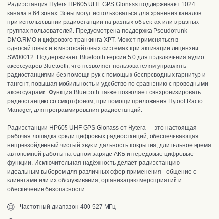
Радиостанция Hytera HP605 UHF GPS Glonass поддерживает 1024
канала в 64 зонах. Зоны могут использоваться для хранения каналов
при использовании радиостанции на разных объектах или в разных
группах пользователей. Предусмотрена поддержка Pseudotrunk
DMO/RMO и цифрового транкинга XPT. Может применяться в
односайтовых и в многосайтовых системах при активации лицензии
SW00012.
Поддерживает Bluetooth версии 5.0 для подключения аудио
аксессуаров Bluetooth, что позволяет пользователям управлять
радиостанциями без помощи рук с помощью беспроводных гарнитур и
тангент, повышая мобильность и удобство по сравнению с проводными
аксессуарами. Функция Bluetooth также позволяет синхронизировать
радиостанцию со смартфоном, при помощи приложения Hytool Radio
Manager, для программирования радиостанций.
Радиостанции HP605 UHF GPS Glonass от Hytera — это настоящая
рабочая лошадка среди цифровых радиостанций, обеспечивающая
непревзойдённый чистый звук и дальность покрытия, длительное время
автономной работы на одном заряде АКБ и передовые цифровые
функции. Исключительная надёжность делает радиостанцию
идеальным выбором для различных сфер применения - общение с
клиентами или их обслуживания, организацию мероприятий и
обеспечение безопасности.
Частотный диапазон 400-527 МГц