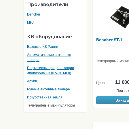
Производители
Bencher
MFJ
КВ оборудование
Bencher ST-1
Базовые KB Рации
Автоматические антенные
тюнера
Телеграфный мани
Портативные радиостанции
диапазона КВ (0.5-30 МГц)
Архив
11 00
Цена:
Ручные антенные тюнера
Под зак
Искусственная земля
Заказа
Телеграфные манипуляторы