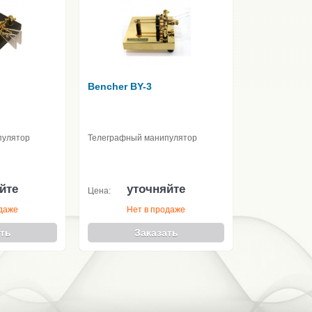
Bencher BY-3
пулятор
Телеграфный манипулятор
йте
уточняйте
Цена:
одаже
Нет в продаже
ть
Заказать