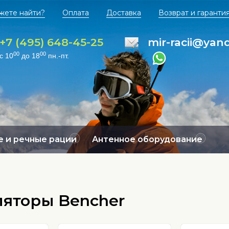
жете найти?
Оплата
Доставка
Возврат и гаранти
+7 (495) 648-45-25
mir-racii@yan
00
00
с 10
до 18
пн.-пт.
 и речные рации
Антенное оборудование
яторы Bencher