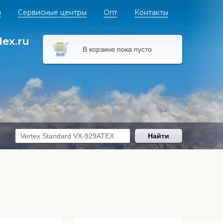
я
Сервисные центры
Опт
Контакты
dex.ru
В корзине пока пусто
Найти