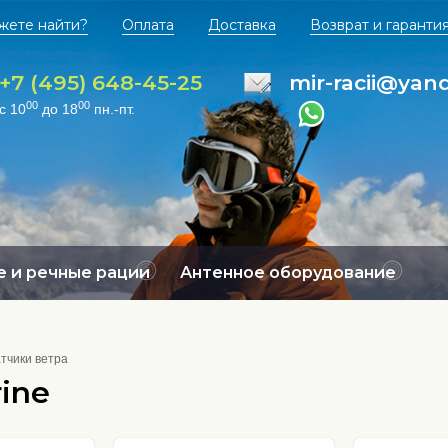
жете найти?
Оплата
Доставка
Возврат и гаранти
+7 (495) 648-45-25
mir-racii@yan
00
00
с 10
до 18
пн.-пт.
 и речные рации
Антенное оборудование
тчики ветра
ine