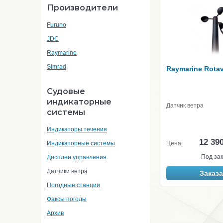
Производители
Furuno
JDC
Raymarine
Simrad
Raymarine Rota
Судовые
индикаторные
Датчик ветра
системы
Индикаторы течения
12 39
Индикаторные системы
Цена:
Под зак
Дисплеи управления
Датчики ветра
Заказа
Погодные станции
Факсы погоды
Архив