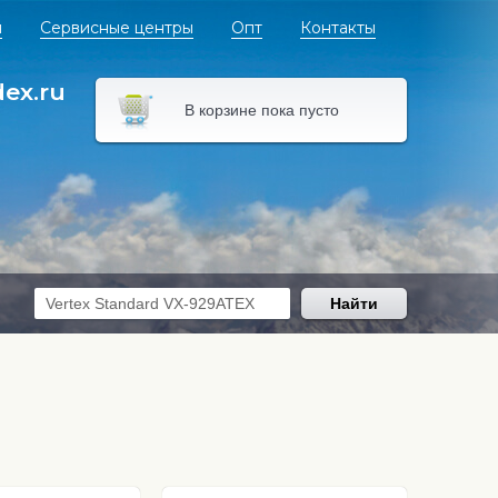
я
Сервисные центры
Опт
Контакты
dex.ru
В корзине пока пусто
Найти