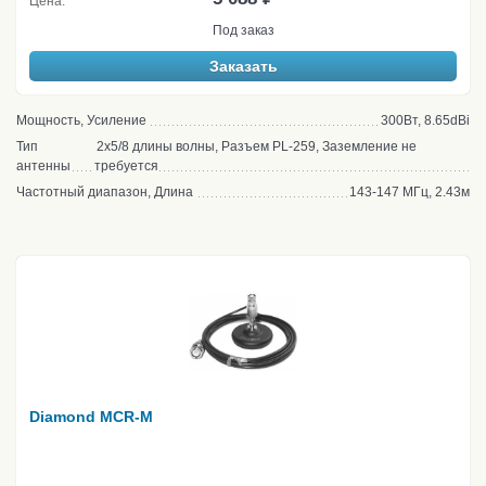
Цена:
Под заказ
Заказать
Мощность, Усиление
300Вт, 8.65dBi
Тип
2x5/8 длины волны, Разъем PL-259, Заземление не
антенны
требуется
Частотный диапазон, Длина
143-147 МГц, 2.43м
Diamond MCR-M