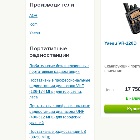
Производители
AOR
Icom
Yaesu
Yaesu VR-120D
Портативные
радиостанции
Любительские безлицензионные
Сканирующий порт
приемник
портативные радиостанции
Портативные профессиональные
радиостанции диапазона VHF
17 75
Цена:
(136-174 МГц) для гор, степи,
леса
В нали
Портативные профессиональные
Купи
радиостанции диапазона UHF
(400-512 МГц) для городских
условий
Портативные радиостанции LB
(30-50 МГц)