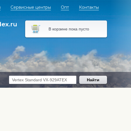
я
Сервисные центры
Опт
Контакты
dex.ru
В корзине пока пусто
Найти