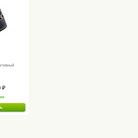
ативный
0 ₽
чии
ть