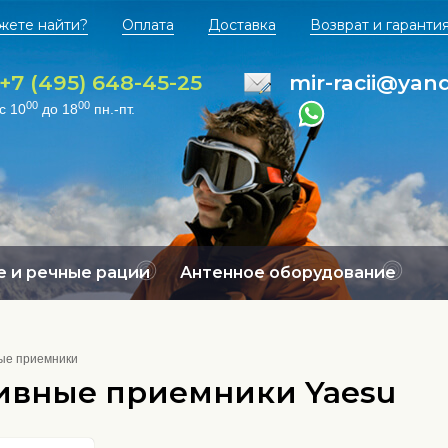
жете найти?
Оплата
Доставка
Возврат и гаранти
+7 (495) 648-45-25
mir-racii@yan
00
00
с 10
до 18
пн.-пт.
 и речные рации
Антенное оборудование
ые приемники
ивные приемники Yaesu