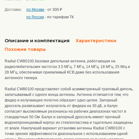
Доставка:
по Москве
- от 300 ₽
по России
- по тарифам ТК
Описание и комплектация
Характеристики
Похожие товары
Radial CW80100 базовая дипольная антенна, работающая на
радиолюбительских частотах 3.5 МГц, 7 МГц, 14 МГц, 18 МГц, 25 Мгц и
28 МГц
,
обеспечивая приемлимый КСВ даже без использования
антенного тюнера
Radial CW80100 представляет собой асимметричный траповый диполь,
запитываемый с одного конца антенны. А
нтенна отличается тем, что
фидер и излучающее полотно образует одно целое. Запорный
дроссель развязывает излучатель от фидера на 30 дБ, а балун
согласует высокоомные резонансы на рабочих диапазонах частот в
стандартные 50 Ом.
Балун и запорный дроссель имеют п
рочный
водонепронецаемый корпус из стеклопластика и тщательно защищены
от влаги. Наилучший вариант установки антенны Radial CW80100 с
точки зрения эффективности диагональное с использованием одной