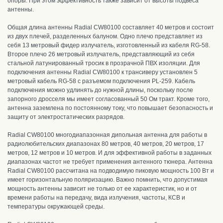
опоры. При этом эффективность также зависит от высоты подвеса
антенны.
Общая длина антенны Radial CW80100 составляет 40 метров и состоит
из двух плечей, разделенных балуном. Одно плечо представляет из
себя 13 метровый фидер излучатель, изготовленный из кабеля RG-58.
Второе плечо 26 метровый излучатель, представляющий из себя
стальной латунированный тросик в прозрачной ПВХ изоляции. Для
подключения антенны Radial CW80100 к трансиверу установлен 5
метровый кабель RG-58 с разъемом подключения PL-259. Кабель
подключения можно удлинять до нужной длины, поскольку после
запорного дросселя мы имеет согласованный 50 Ом тракт. К
роме того,
антенна заземлена по постоянному току, что повышает безопасность и
защиту от электростатических разрядов.
Radial CW80100 многодиапазонная дипольная антенна для работы в
радиолюбительских диапазонах 80 метров, 40 метров, 20 метров, 17
метров, 12 метров и 10 метров. И для эффективной работы в заданных
диапазонах частот не требует применения антенного тюнера.
Антенна
Radial CW80100 рассчитана на подводимую пиковую мощность 100 Вт и
имеет горизонтальную поляризацию. Важно помнить, что допустимая
мощность антенны зависит не только от ее характеристик, но и от
времени работы на передачу, вида излучения, частоты, КСВ и
температуры окружающей среды.