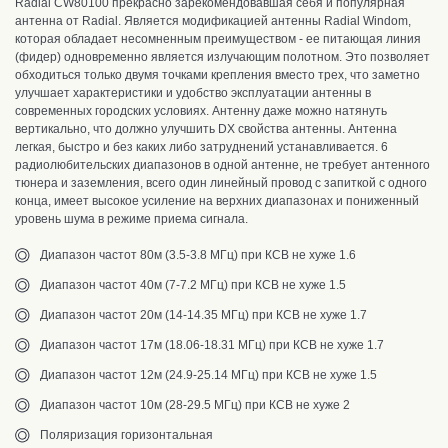
Radial CW80100 прекрасно зарекомендовавшая себя и популярная
антенна от Radial. Является модификацией антенны Radial Windom,
которая обладает несомненным преимуществом - ее питающая линия
(фидер) одновременно является излучающим полотном. Это позволяет
обходиться только двумя точками крепления вместо трех, что заметно
улучшает характеристики и удобство эксплуатации антенны в
современных городских условиях. Антенну даже можно натянуть
вертикально, что должно улучшить DX свойства антенны. Антенна
легкая, быстро и без каких либо затруднений устанавливается. 6
радиолюбительских диапазонов в одной антенне, не требует антенного
тюнера и заземления, всего один линейный провод с запиткой с одного
конца, имеет высокое усиление на верхних диапазонах и пониженный
уровень шума в режиме приема сигнала.
Диапазон частот 80м (3.5-3.8 МГц) при КСВ не хуже 1.6
Диапазон частот 40м (7-7.2 МГц) при КСВ не хуже 1.5
Диапазон частот 20м (14-14.35 МГц) при КСВ не хуже 1.7
Диапазон частот 17м (18.06-18.31 МГц) при КСВ не хуже 1.7
Диапазон частот 12м (24.9-25.14 МГц) при КСВ не хуже 1.5
Диапазон частот 10м (28-29.5 МГц) при КСВ не хуже 2
Поляризация горизонтальная