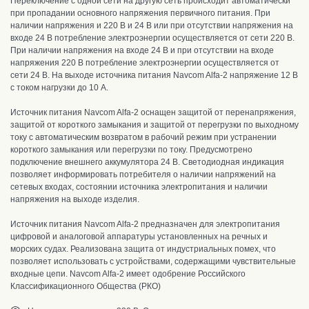
Переключение с одной сети на другую сеть происходит автоматически
при пропадании основного напряжения первичного питания. При
наличии напряжения и 220 В и 24 В или при отсутствии напряжения на
входе 24 В потребление электроэнергии осуществляется от сети 220 В.
При наличии напряжения на входе 24 В и при отсутствии на входе
напряжения 220 В потребление электроэнергии осуществляется от
сети 24 В. На выходе источника питания Navcom Alfa-2 напряжение 12 В
с током нагрузки до 10 А.
Источник питания Navcom Alfa-2 оснащен защитой от перенапряжения,
защитой от короткого замыкания и защитой от перегрузки по выходному
току с автоматическим возвратом в рабочий режим при устранении
короткого замыкания или перегрузки по току. Предусмотрено
подключение внешнего аккумулятора 24 В.
Светодиодная индикация
позволяет информировать потребителя о наличии напряжений на
сетевых входах, состоянии источника электропитания и наличии
напряжения на выходе изделия.
Источник питания Navcom Alfa-2 предназначен для электропитания
цифровой и аналоговой аппаратуры установленных на речных и
морских судах. Реализована защита от индустриальных помех, что
позволяет использовать с устройствами, содержащими чувствительные
входные цепи. Navcom Alfa-2 имеет одобрение Российского
Классификационного Общества (РКО)