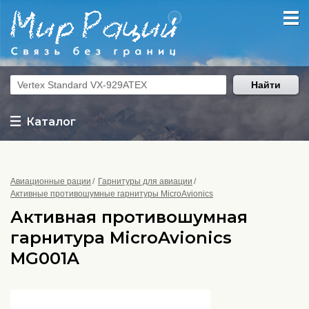
Найти
Каталог
Авиационные рации
Гарнитуры для авиации
Активные противошумные гарнитуры MicroAvionics
Активная противошумная
гарнитура MicroAvionics
MG001A