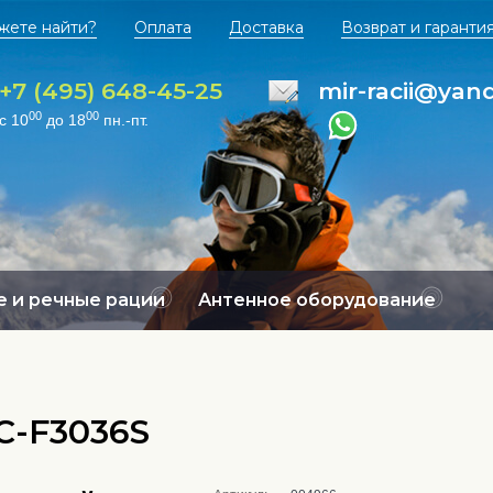
жете найти?
Оплата
Доставка
Возврат и гаранти
+7 (495) 648-45-25
mir-racii@yan
00
00
с 10
до 18
пн.-пт.
 и речные рации
Антенное оборудование
C-F3036S