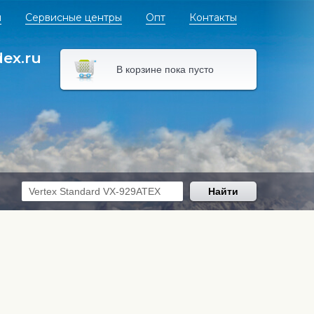
я
Сервисные центры
Опт
Контакты
dex.ru
В корзине пока пусто
Найти