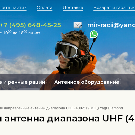
жете найти?
Оплата
Доставка
Возврат и гаранти
+7 (495) 648-45-25
mir-racii@yan
00
00
с 10
до 18
пн.-пт.
 и речные рации
Антенное оборудование
е направленные антенны диапазона UHF (400-512 МГц) Yagi Diamond
 антенна диапазона UHF (40