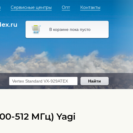
я
Сервисные центры
Опт
Контакты
dex.ru
В корзине пока пусто
Найти
0-512 МГц) Yagi