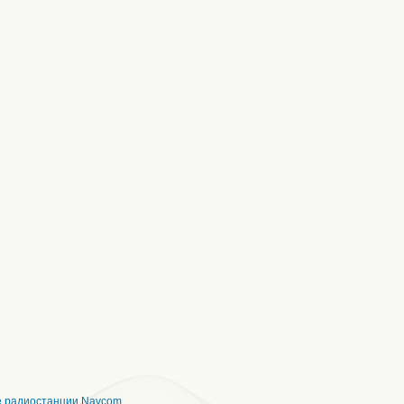
е радиостанции Navcom