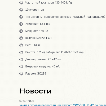
Частотный диапазон 430-440 МГц
10 элементов
Тип антенны: направленная с вертикальной поляризацией
Усиление: 13.1 dBi
Мощность: 50 Вт
КСВ: не менее 1.4:1
Вес: 0.64 кг
Высота: 1.2 м ( Габириты: 1190х370х73 мм)
Диаметр мачты: 25 - 47 мм
Ветровая нагрузка: 45 м/с
Разъем: SO239
Новости
07.07.2026
Речная судовая радиостанция Navcom CPC-300 ГИМС по прив