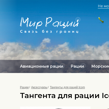
Не мо
Авиационные рации
Рации
Морские
Рации
Аксессуары
Тангенты для раций Icom
Тангента для рации I