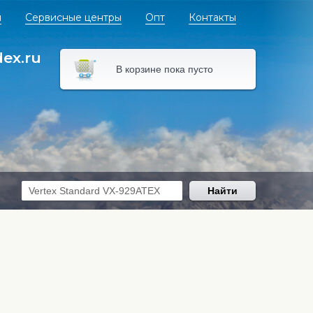
я
Сервисные центры
Опт
Контакты
dex.ru
В корзине пока пусто
Найти