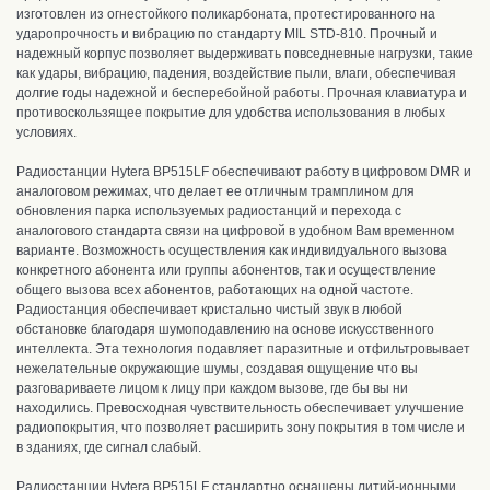
изготовлен из огнестойкого поликарбоната, протестированного на
ударопрочность и вибрацию по стандарту MIL STD-810. П
рочный и
надежный корпус позволяет выдерживать повседневные нагрузки, такие
как удары, вибрацию, падения, воздействие пыли, влаги, обеспечивая
долгие годы надежной и бесперебойной работы. Прочная клавиатура и
противоскользящее покрытие для удобства использования в любых
условиях.
Радиостанции Hytera BP515LF
обеспечивают работу в цифровом DMR и
аналоговом режимах,
что делает ее отличным трамплином для
обновления парка используемых радиостанций и перехода с
аналогового стандарта связи на цифровой в удобном Вам временном
варианте.
Возможность осуществления как индивидуального вызова
конкретного абонента или группы абонентов, так и осуществление
общего вызова всех абонентов, работающих на одной частоте.
Радиостанция
обеспечивает кристально чистый звук в любой
обстановке
благодаря шумоподавлению на основе искусственного
интеллекта. Эта технология подавляет паразитные и отфильтровывает
нежелательные окружающие шумы, создавая ощущение что вы
разговариваете лицом к лицу при каждом вызове, где бы вы ни
находились. П
ревосходная чувствительность обеспечивает улучшение
радиопокрытия, что позволяет расширить зону покрытия в том числе и
в зданиях, где сигнал слабый.
Радиостанции Hytera BP515LF стандартно оснащены литий-ионными