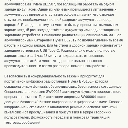
аккумуляторами Hytera BL1507, позволяющими работать на одном
заряде до 17 часов.
Одним из ключевых преимуществ литий-ионных
аккумуляторов является отсутствие эффекта памяти, что означает
отсутствие необходимости полной разрядки аккумулятора перед
зарядкой. Благодаря этому вы можете быть уверены в максимальном
заряде каждый раз, когда достаёте аккумулятор или радиостанцию из
зарядного устройства. Оснащение радиостанции опциональными LiIon
аккумуляторными батареями Hytera BL2512 позволяет увеличить время
работы на одном заряде. Для быстрой и удобной зарядки используется
зарядное устройство USB Type-C. Радиостанцию ​​можно полностью
зарядить всего за 1 час 48 минут и подзаряжать от внешнего
аккумулятора в любом месте, что дополнительно повышает
производительность и время разговора, помогая вам работать.
Безопасность и конфиденциальность важный приоритет для
портативной цифровой радиостанции Hytera BP515LF, которая
оснащена рядом функций, обеспечивающих безопасность сотрудников.
Опциональная лицензия SW00052 активирует функцию приоритетного
прерывания вызова. При активации лицензии SW00064 станет
доступно базовое 40 битное шифрование в цифровом режиме. Базовое
шифрование и скремблер в аналоговом режиме обеспечат закрытый
канал связи от прослушивания и присутствия в эфире сторонних
пользователей.
Возможность передачи и голосовая трансляция
текстовых сообщений