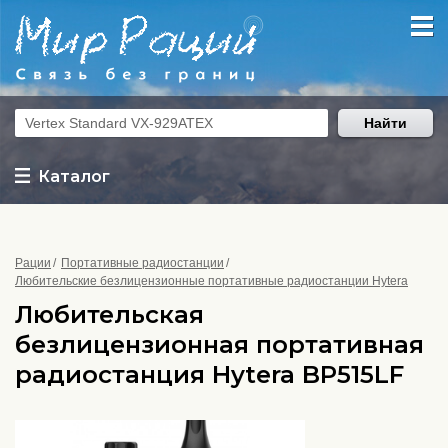
Найти
Каталог
Рации
Портативные радиостанции
Любительские безлицензионные портативные радиостанции Hytera
Любительская
безлицензионная портативная
радиостанция Hytera BP515LF