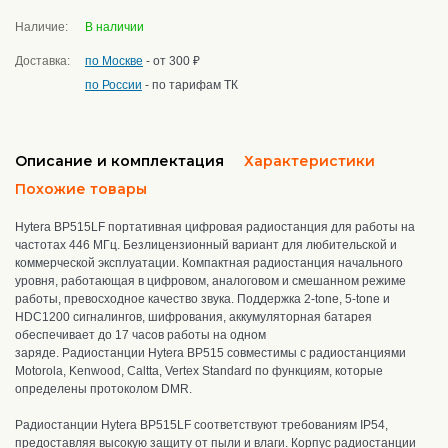
Наличие:
В наличии
Доставка:
по Москве
- от 300 ₽
по России
- по тарифам ТК
Описание и комплектация
Характеристики
Похожие товары
Hytera BP515LF портативная цифровая радиостанция для работы на
частотах 446 МГц.
Безлицензионный вариант для любительской и
коммерческой эксплуатации.
Компактная радиостанция начального
уровня, работающая в цифровом, аналоговом и смешанном режиме
работы, превосходное качество звука. Поддержка 2-tone, 5-tone и
HDC1200 сигналингов, шифрования, а
ккумуляторная батарея
обеспечивает до 17 часов работы на одном
заряде.
Радиостанции Hytera BP515 совместимы с радиостанциями
Motorola, Kenwood, Caltta, Vertex Standard по функциям, которые
определены протоколом DMR.
Радиостанции Hytera BP515LF
соответствуют требованиям IP54,
предоставляя высокую защиту от пыли и влаги
. Корпус радиостанции