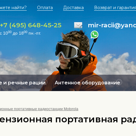
жете найти?
Оплата
Доставка
Возврат и гаранти
+7 (495) 648-45-25
mir-racii@yan
00
00
с 10
до 18
пн.-пт.
 и речные рации
Антенное оборудование
ионные портативные радиостанции Motorola
ензионная портативная рад