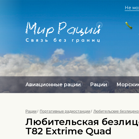
Не мо
Авиационные рации
Рации
Морские
Рации
Портативные радиостанции
Любительские безлиценз
Любительская безлиц
T82 Extrime Quad