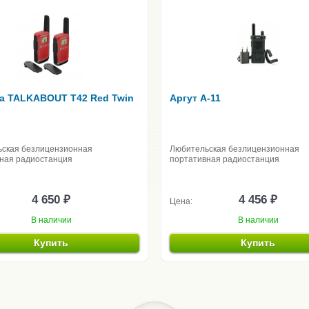
la TALKABOUT T42 Red Twin
Аргут А-11
ская безлицензионная
Любительская безлицензионная
ная радиостанция
портативная радиостанция
4 650 ₽
4 456 ₽
Цена:
В наличии
В наличии
Купить
Купить