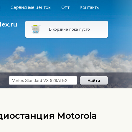
я
Сервисные центры
Опт
Контакты
dex.ru
В корзине пока пусто
Найти
иостанция Motorola