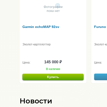
Garmin echoMAP 92sv
Furuno
Эхолот-картплоттер
Эхолот-к
145 000 ₽
Цена:
Цена:
В наличии
Купить
Новости