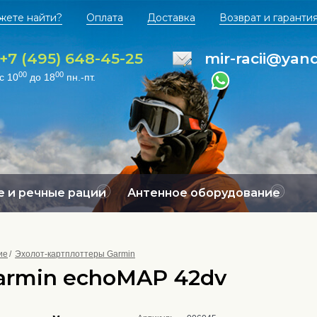
жете найти?
Оплата
Доставка
Возврат и гаранти
+7 (495) 648-45-25
mir-racii@yan
00
00
с 10
до 18
пн.-пт.
 и речные рации
Антенное оборудование
ие
Эхолот-картплоттеры Garmin
armin echoMAP 42dv