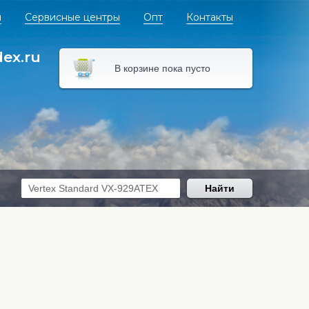
я
Сервисные центры
Опт
Контакты
dex.ru
В корзине пока пусто
Найти