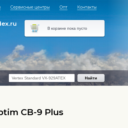
я
Сервисные центры
Опт
Контакты
dex.ru
В корзине пока пусто
Найти
tim CB-9 Plus