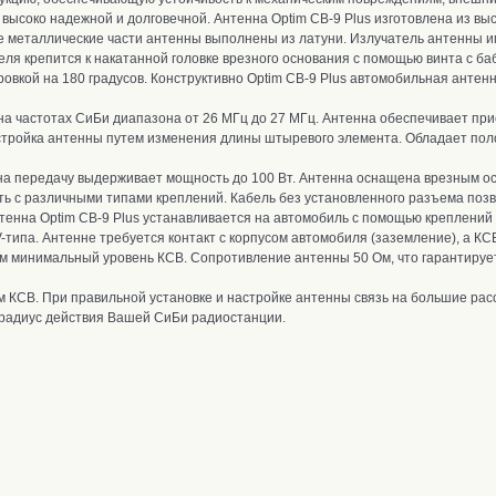
 высоко надежной и долговечной. А
нтенна Optim CB-9 Plus и
зготовлена из вы
е металлические части антенны выполнены из латуни
. И
злучатель антенны и
ля крепится к накатанной головке врезного основания с помощью винта с баб
овкой на 180 градусов.
Конструктивно Optim CB-9 Plus автомобильная антенн
на частотах СиБи диапазона от 26 МГц до 27 МГц. А
нтенна обеспечивает при
тройка антенны путем изменения длины штыревого элемента. Обладает поло
на передачу выдерживает мощность до 10
0 Вт
. А
нтенна оснащена врезным ос
ть с различными типами креплений. К
абель без установленного разъема позв
енна Optim CB-9 Plus устанавливается на автомобиль с помощью креплений на
V-типа.
Антенне т
ребуется контакт с корпусом автомобиля (заземление), а
КСВ
ам минимальный уровень КСВ. С
опротивление антенны 50 Ом, что гарантируе
м КСВ
.
При правильной установке и настройке антенны связь на большие рас
 радиус действия Вашей СиБи радиостанции.