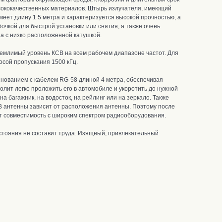
сококачественных материалов.
Штырь излучателя,
имеющий
меет длину 1.5 метра и характеризуется высокой прочностью, а
очкой для быстрой установки или снятия, а также очень
а с низко расположенной катушкой.
емлимый уровень КСВ на всем рабочем диапазоне частот.
Для
сой пропускания 1500 кГц.
нованием с кабелем RG-58 длиной 4 метра, обеспечивая
олит легко проложить его в автомобиле и укоротить до нужной
 багажник, на водосток, на рейлинг или на зеркало.
Также
 антенны зависит от расположения антенны. Поэтому после
т совместимость с широким спектром радиооборудования.
стояния не составит труда. Изящный, привлекательный