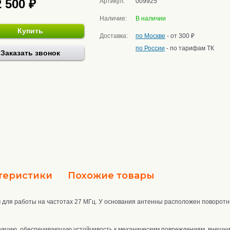
2 500 ₽
Артикул:
009925
Наличие:
В наличии
Купить
Доставка:
по Москве
- от 300 ₽
по России
- по тарифам ТК
Заказать звонок
теристики
Похожие товары
 для работы на частотах 27 МГц. У основания антенны расположен поворотн
рукцию
, о
беспечивающую устойчивость к механическим повреждениям, внешни