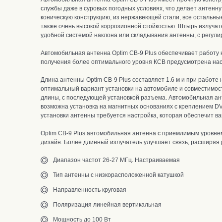
службы даже в суровых погодных условиях, что делает антенну
коническую конструкцию,
из нержавеющей стали, все остальны
также очень высокой коррозионной стойкостью.
Штырь излучате
удобной системой наклона или складывания антенны, с регулир
Автомобильная антенна Optim CB-9 Plus
обеспечивает работу
получения более оптимального уровня КСВ предусмотрена нас
Длина антенны Optim CB-9 Plus составляет 1.6 м и п
ри работе 
оптимальный вариант установки на автомобиле и совместимос
длины, с последующей установкой разъема.
Автомобильная ант
возможна установка на магнитных основаниях с креплением D
установки антенны требуется настройка, которая обеспечит в
Optim CB-9 Plus автомобильная антенна с приемлимым уровне
дизайн. Более длинный излучатель улучшает связь, расширяя
Диапазон частот 26-27 МГц. Настраиваемая
Тип антенны с низкорасположенной катушкой
Направленность круговая
Поляризация линейная вертикальная
Мощность до 100 Вт