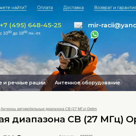
жете найти?
Оплата
Доставка
Возврат и гаранти
+7 (495) 648-45-25
mir-racii@yan
00
00
с 10
до 18
пн.-пт.
 и речные рации
Антенное оборудование
Антенны автомобильные диапазона CB (27 МГц) Optim
я диапазона CB (27 МГц) Op