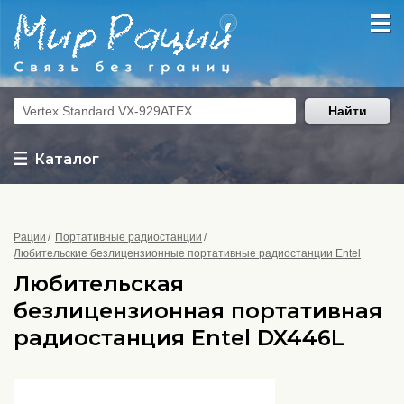
Найти
Каталог
Рации
Портативные радиостанции
Любительские безлицензионные портативные радиостанции Entel
Любительская
безлицензионная портативная
радиостанция Entel DX446L