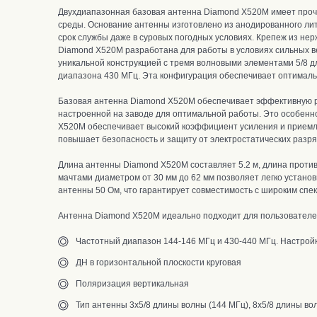
Двухдиапазонная базовая антенна Diamond X520M имеет прочну
среды.
Основание антенны изготовлено из анодированного ли
срок службы даже в суровых погодных условиях. Крепеж из не
Diamond X520M
разработана для работы в условиях сильных в
уникальной конструкцией с тремя волновыми элементами 5/8 д
диапазона 430 МГц. Эта конфигурация обеспечивает оптималь
Базовая антенна Diamond X520M
обеспечивает эффективную р
настроенной на заводе для оптимальной работы
.
Это особенно
X520M обеспечивает высокий коэффициент усиления и приемлим
повышает безопасность и защиту от электростатических разря
Длина антенны Diamond X520M составляет 5.2 м, длина против
мачтами диаметром от 30 мм до 62 мм позволяет легко установ
антенны 50 Ом, что гарантирует совместимость с широким спе
Антенна Diamond X520M идеально подходит для пользователей
Частотный диапазон 144-146 МГц и 430-440 МГц. Настройк
ДН в горизонтальной плоскости круговая
Поляризация вертикальная
Тип антенны 3x5/8 длины волны (144 МГц), 8x5/8 длины во