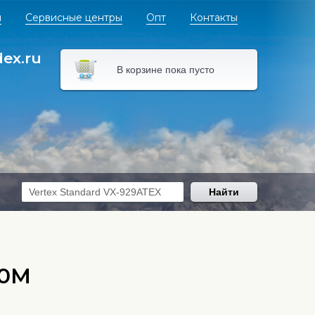
я
Сервисные центры
Опт
Контакты
dex.ru
В корзине пока пусто
Найти
20M