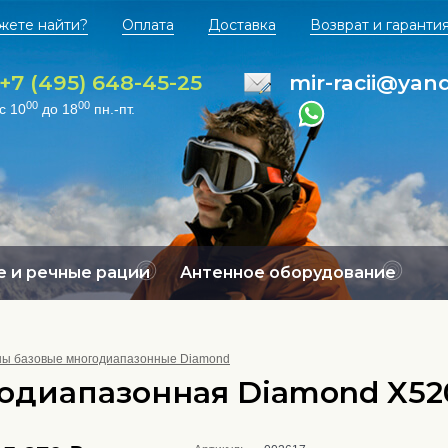
жете найти?
Оплата
Доставка
Возврат и гаранти
+7 (495) 648-45-25
mir-racii@yan
00
00
с 10
до 18
пн.-пт.
 и речные рации
Антенное оборудование
ны базовые многодиапазонные Diamond
годиапазонная Diamond X5