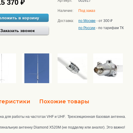
15 370 ₽
Артикул:
002617
Наличие:
Под заказ
оложить в корзину
Доставка:
по Москве
- от 300 ₽
по России
- по тарифам ТК
Заказать звонок
теристики
Похожие товары
а для работы на частотах VHF и UHF. Трехсекционная базовая антенна.
гинальную антенну Diamond X520M (не подделку или аналог). Это важно!