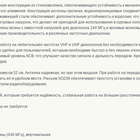
ю конструкцию ​​из стекловолокна, о
беспечивающего устойчивость к механ
того алюминия.
Конструкция антенны прочная, водонепроницаемые соединит
ржавеющей стали обеспечивает дополнительную устойчивость к коррозии, что
етровых нагрузок, что делает её пригодной для использования в суровых пог
лины волны с емкостной нагрузкой для диапазона 144 МГц и восемью волнов
ную производительность в различных частотных диапазонах.
аботу на любительских частотах VHF и UHF д
иапазонов без необходимости в
 удобно для пользователей, которым необходимо быстро и без лишних хлопо
ый уровень КСВ, что улучшает качество сигнала и дальность передачи. К
ро
дов.
овесов 52 см. Антенна надежная, но при этом мощная.
При работе на переда
ить её в удобном месте. Р
азъем
SO239 обеспечивает простоту установки и с
ктром радиооборудования.
, которым требуется надёжность, стабильная работа на больших расстояния
а не требуется
лны (430 МГц), вертикальная