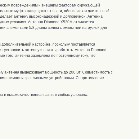
ическим повреждениям и внешним факторам окружающей
ельные муфты защищают от влаги, обеспечивая длительный
 делает антенну высоконадежной и долговечной. Антенна
одных условиях.
Антенна Diamond X520M отличается
ыми элементами 5/8 длины волны с емкостной нагрузкой для
 дополнительной настройке, поскольку поставляется
т установить антенну и начать работать. Антенна Diamond
ме того, антенна заземлена по постоянному току, что
чу антенна выдерживает мощность до 200 Вт.
Совместимость с
овместимость с различными устройствами.
С
опротивление
х и высококачественная связь в любых условиях.