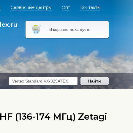
я
Сервисные центры
Опт
Контакты
dex.ru
В корзине пока пусто
Найти
 (136-174 МГц) Zetagi