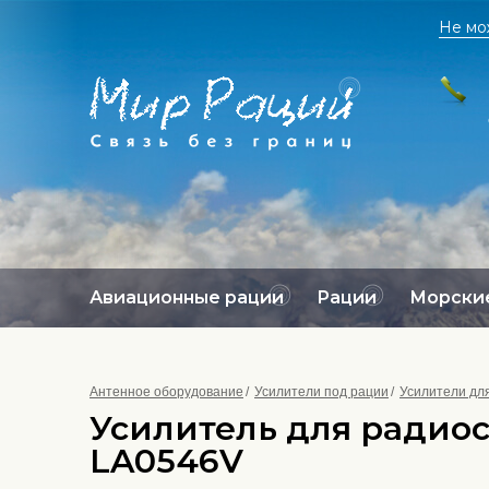
Не мо
Авиационные рации
Рации
Морские
Антенное оборудование
Усилители под рации
Усилители для
Усилитель для радиост
LA0546V