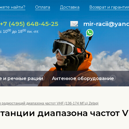
жете найти?
Оплата
Доставка
Возврат и гаранти
+7 (495) 648-45-25
mir-racii@yan
00
00
с 10
до 18
пн.-пт.
 и речные рации
Антенное оборудование
 радиостанций диапазона частот VHF (136-174 МГц) Zetagi
анции диапазона частот VHF