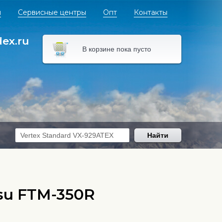
я
Сервисные центры
Опт
Контакты
dex.ru
В корзине пока пусто
Найти
su FTM-350R