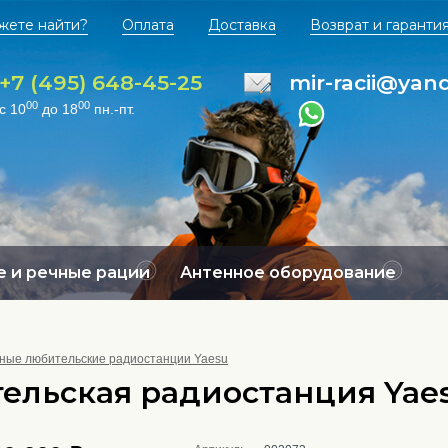
жете найти?
Оплата
Доставка
Возврат и гаранти
+7 (495) 648-45-25
mir-racii@yan
00
00
с 10
до 18
пн.-пт.
 и речные рации
Антенное оборудование
ные любительские радиостанции Yaesu
ельская радиостанция Yae