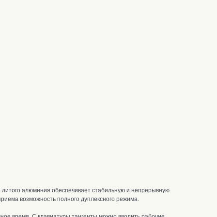
з литого алюминия обеспечивает стабильную и непрерывную
приема возможность полного дуплексного режима.
ное время. С клавиатуры тангенты можно вводить рабочие