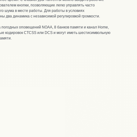
вателем кнопки, позволяющие легко управлять часто
го шума в месте работы. Для работы в условиях
ы два динамика с независимой регулировкой громкости.
 погодных оповещений NOAA, 8 банков памяти и канал Home,
ные кодировок CTCSS или DCS и могут иметь шестисимвольную
памяти.