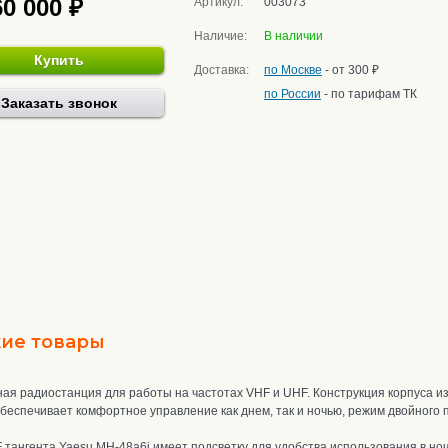
60 000 ₽
Артикул:
003073
Наличие:
В наличии
Купить
Доставка:
по Москве
- от 300 ₽
по России
- по тарифам ТК
Заказать звонок
ие товары
я радиостанция для работы на частотах VHF и UHF. Конструкция корпуса и
еспечивает комфортное управление как днем, так и ночью, режим двойного 
ангента Yaesu MH-48a6j имеет подсветку для удобства использования в ноч