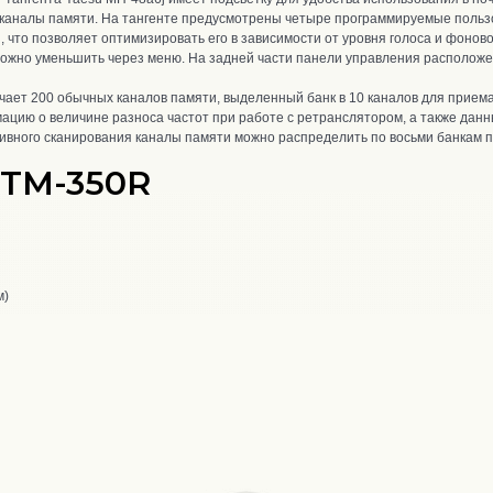
каналы памяти. На тангенте предусмотрены четыре программируемые пользо
что позволяет оптимизировать его в зависимости от уровня голоса и фоново
ожно уменьшить через меню. На задней части панели управления расположен
ает 200 обычных каналов памяти, выделенный банк в 10 каналов для приема
цию о величине разноса частот при работе с ретранслятором, а также дан
тивного сканирования каналы памяти можно распределить по восьми банкам 
FTM-350R
м)