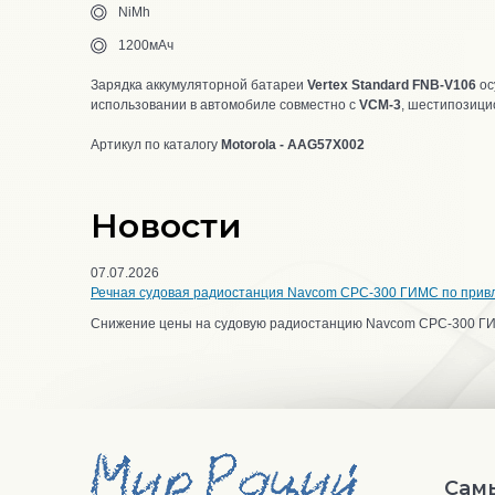
NiMh
1200мАч
Зарядка аккумуляторной батареи
Vertex Standard FNB-V106
ос
использовании в автомобиле совместно с
VCM-3
, шестипозици
Артикул по каталогу
Motorola - AAG57X002
Новости
07.07.2026
Речная судовая радиостанция Navcom CPC-300 ГИМС по прив
Снижение цены на судовую радиостанцию Navcom CPC-300 Г
Сам