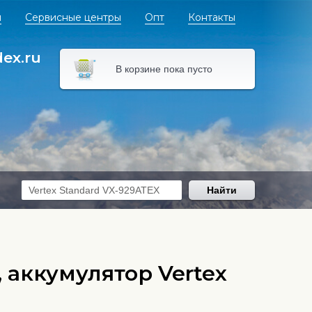
я
Сервисные центры
Опт
Контакты
dex.ru
В корзине пока пусто
Найти
 аккумулятор Vertex