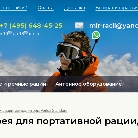
жете найти?
Оплата
Доставка
Возврат и гаранти
+7 (495) 648-45-25
mir-racii@yan
00
00
с 10
до 18
пн.-пт.
 и речные рации
Антенное оборудование
 раций, аккумуляторы Vertex Standard
ея для портативной рации,