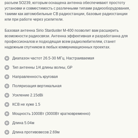
разъем SO239, которым оснащена антенна обеспечивают простоту
установки и совместимость с различными типами радиооборудования,
такими как автомобильные CB радиостанции, базовые радиостанции
или при работе через усилители.
Базовая антенна Sirio Starduster M-400 позволит вам расширить
возможности радиосвязи. Антенна эффективная и разработанна для
профессионалов и подходящая всем радиолюбителям, станет
надежным спутником в любых коммуникационных проектах.
Диапазон частот 26.5-30 МГц. Настраиваемая
Тип антенны 1/4 длины волны, GP
Направленность круговая
Поляризация вертикальная
Усиление 2.15dBi
КСВ не хуже 1.5
Мощность 1000Вт (3000Вт кратковременно)
Длина 5.04м
Длина противовесов 2.69м