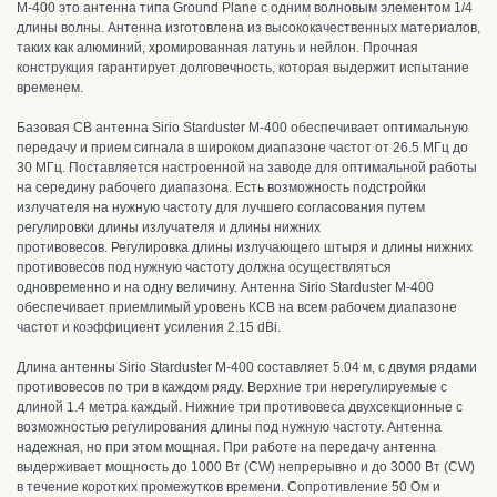
M-400 это антенна типа Ground Plane с одним волновым элементом 1/4
длины волны. Антенна и
зготовлена из высококачественных материалов,
таких как алюминий, хромированная латунь и нейлон
.
Прочная
конструкция гарантирует долговечность, которая выдержит испытание
временем.
Базовая CB антенна Sirio Starduster M-400
обеспечивает оптимальную
передачу и прием сигнала в широком диапазоне частот от 26.5 МГц до
30 МГц.
Поставляется настроенной на заводе для оптимальной работы
на
середину рабочего диапазона. Е
сть возможность подстройки
излучателя на нужную частоту для лучшего согласования
путем
регулировки длины излучателя и длины нижних
противовесов. Регулировка длины излучающего штыря и длины нижних
противовесов под нужную частоту должна осуществляться
одновременно и на одну величину.
Антенна Sirio Starduster M-400
обеспечивает приемлимый уровень КСВ на всем рабочем диапазоне
частот и коэффициент усиления 2.15 dBi.
Длина антенны Sirio Starduster M-400 составляет 5.04 м, с двумя рядами
противовесов по три в каждом ряду. Верхние три нерегулируемые с
длиной 1.4 метра каждый. Нижние три противовеса двухсекционные с
возможностью регулирования длины под нужную частоту.
Антенна
надежная, но при этом мощная.
При работе на передачу антенна
выдерживает мощность
до 1000 Вт (CW) непрерывно и до 3000 Вт (CW)
в течение коротких промежутков времени. Сопротивление 50 Ом и