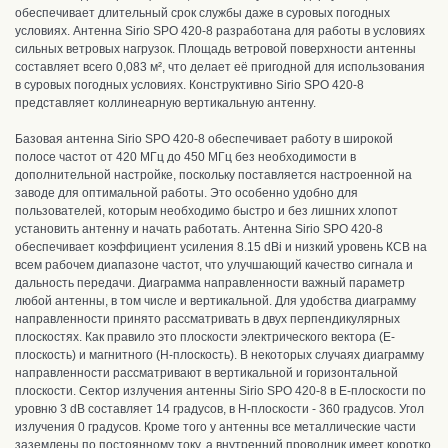
о
беспечивает длительный срок службы даже в суровых погодных
условиях.
Антенна Sirio SPO 420-8
разработана для работы в условиях
сильных ветровых нагрузок.
П
лощадь ветровой поверхности антенны
составляет всего 0,083 м², что делает её пригодной для использования
в суровых погодных условиях.
Конструктивно
Sirio SPO 420-8
представляет коллинеарную вертикальную антенну.
Базовая антенна Sirio SPO 420-8
обеспечивает работу в широкой
полосе частот от 420 МГц до 450 МГц б
ез необходимости в
дополнительной настройке, поскольку поставляется настроенной на
заводе для оптимальной работы.
Это особенно удобно для
пользователей, которым необходимо быстро и без лишних хлопот
установить антенну и начать работать.
Антенна Sirio SPO 420-8
обеспечивает коэффициент усиления 8.15 dBi и
низкий уровень КСВ на
всем рабочем диапазоне частот, что улучшающий качество сигнала и
дальность передачи.
Д
иаграмма направленности важный параметр
любой антенны, в том числе и вертикальной. Для удобства диаграмму
направленности принято рассматривать в двух перпендикулярных
плоскостях. Как правило это плоскости электрического вектора (E-
плоскость) и магнитного (H-плоскость). В некоторых случаях диаграмму
направленности рассматривают в вертикальной и горизонтальной
плоскости. Сектор излучения антенны Sirio SPO 420-8 в E-плоскости по
уровню 3 dB составляет 14 градусов, в H-плоскости - 360 градусов. Угол
излучения 0 градусов.
Кроме того у антенны все металлические части
заземлены по постоянному току, а внутренний проводник имеет коротко