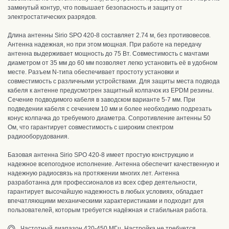
замкнутый контур, что повышает безопасность и защиту от
электростатических разрядов.
Длина антенны Sirio SPO 420-8 составляет 2.74 м, без противовесов.
Антенна надежная, но при этом мощная.
При работе на передачу
антенна выдерживает мощность до 75 Вт.
Совместимость с мачтами
диаметром от 35 мм до 60 мм позволяет легко установить её в удобном
месте.
Р
азъем
N-типа обеспечивает простоту установки и
совместимость с различными устройствами. Для защиты места подвода
кабеля к антенне предусмотрен защитный колпачок из EPDM резины.
Сечение подводимого кабеля в заводском варианте 5-7 мм. При
подведении кабеля с сечением 10 мм и более необходимо подрезать
конус колпачка до требуемого диаметра.
С
опротивление антенны 50
Ом, что гарантирует совместимость с широким спектром
радиооборудования.
Базовая антенна Sirio SPO 420-8 имеет п
ростую конструкцию и
надежное всепогодное исполнение. Антенна обеспечит качественную и
надежную радиосвязь на протяжении многих лет. Антенна
р
азработанна для профессионалов из всех сфер деятельности,
гарантирует высочайшую надежность в любых условиях,
обладает
впечатляющими механическими характеристиками и подходит для
пользователей, которым требуется надёжная и стабильная работа.
Частотный диапазон 420-450 МГц. Настройка не требуется