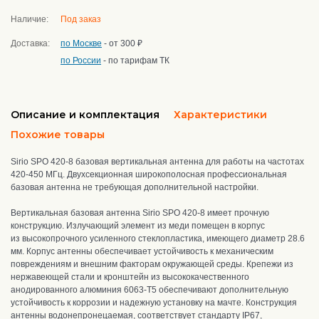
Наличие:
Под заказ
Доставка:
по Москве
- от 300 ₽
по России
- по тарифам ТК
Описание и комплектация
Характеристики
Похожие товары
Sirio SPO 420-8 базовая вертикальная антенна для работы на частотах
420-450 МГц. Двухсекционная широкополосная профессиональная
базовая антенна не требующая дополнительной настройки.
Вертикальная базовая антенна Sirio SPO 420-8
имеет прочную
конструкцию.
Излучающий элемент из меди помещен в корпус
из
высокопрочного у
силенного стеклопластика, имеющего диаметр 28.6
мм. Корпус антенны о
беспечивает
устойчивость к механическим
повреждениям и внешним факторам окружающей среды.
Крепежи из
нержавеющей стали и кронштейн из высококачественного
анодированного алюминия 6063-T5 обеспечивают дополнительную
устойчивость к коррозии и надежную установку на мачте.
Конструкция
антенны водонепронецаемая, соответствует стандарту IP67,