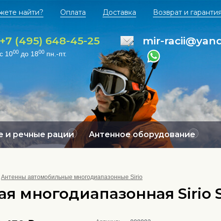
жете найти?
Оплата
Доставка
Возврат и гаранти
+7 (495) 648-45-25
mir-racii@yan
00
00
с 10
до 18
пн.-пт.
 и речные рации
Антенное оборудование
Антенны автомобильные многодиапазонные Sirio
я многодиапазонная Sirio 