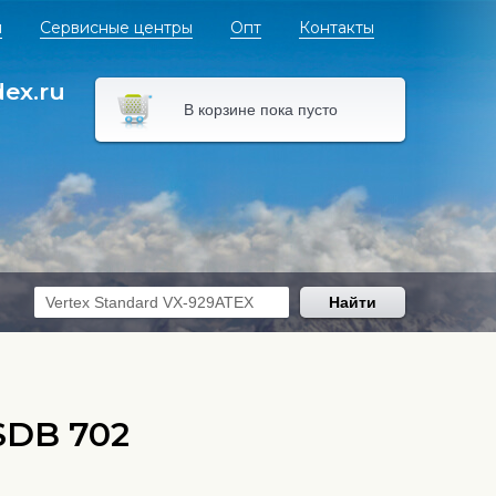
я
Сервисные центры
Опт
Контакты
dex.ru
В корзине пока пусто
Найти
SDB 702