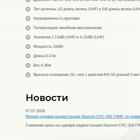
Тип антенны 1/2 длины волны (VHF) и 5/8 длины волны (UH
Направленность круговая
Поляризация линейная вертикальная
Усиление 2.15dBi (VHF) и 4.15dBi (UHF)
Мощность 100Вт
Длина 0.47м
Вес 0.36кг
Врезное основание (SL-тип) с кабелем RG-58 длиной 5 ме
Новости
07.07.2026
Речная судовая радиостанция Navcom CPC-300 ГИМС по прив
Снижение цены на судовую радиостанцию Navcom CPC-300 Г