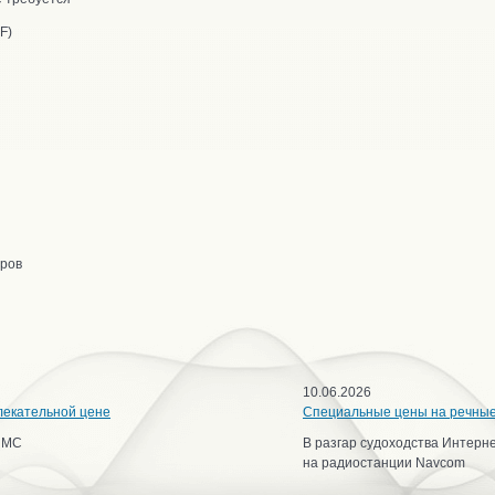
F)
тров
10.06.2026
лекательной цене
Специальные цены на речны
ИМС
В разгар судоходства Интерн
на радиостанции Navcom