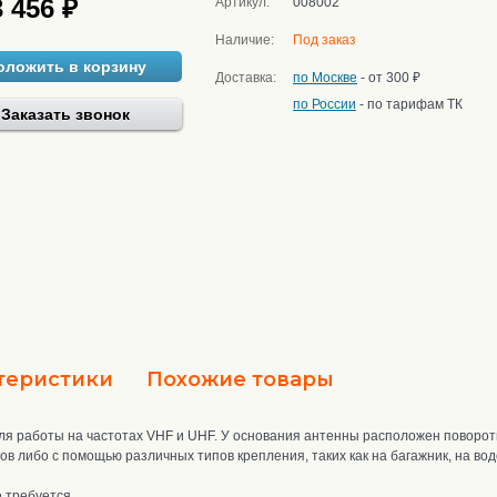
3 456 ₽
Артикул:
008002
Наличие:
Под заказ
оложить в корзину
Доставка:
по Москве
- от 300 ₽
по России
- по тарифам ТК
Заказать звонок
теристики
Похожие товары
для работы на частотах VHF и UHF. У основания антенны расположен поворо
в либо с помощью различных типов крепления, таких как на багажник, на водо
е требуется