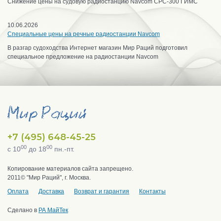
Снижение цены на судовую радиостанцию Navcom CPC-300 ГИМС
10.06.2026
Специальные цены на речные радиостанции Navcom
В разгар судоходства Интернет магазин Мир Раций подготовил
специальное предложение на радиостанции Navcom
+7 (495) 648-45-25
00
00
с 10
до 18
пн.-пт.
Копирование материалов сайта запрещено.
2011© "Мир Раций", г. Москва.
Оплата
Доставка
Возврат и гарантия
Контакты
Сделано в
РА МайТек