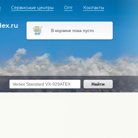
я
Сервисные центры
Опт
Контакты
dex.ru
В корзине пока пусто
Найти