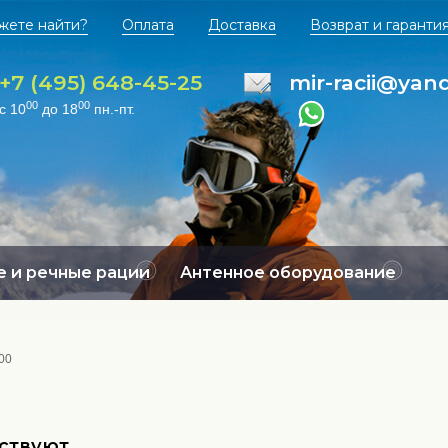
жете найти?
Оплата
Доставка
Возврат и гаранти
+7 (495) 648-45-25
mir-racii@yan
00
00
с 10
до 18
пн.-пт.
 и речные рации
Антенное оборудование
00
тствуют