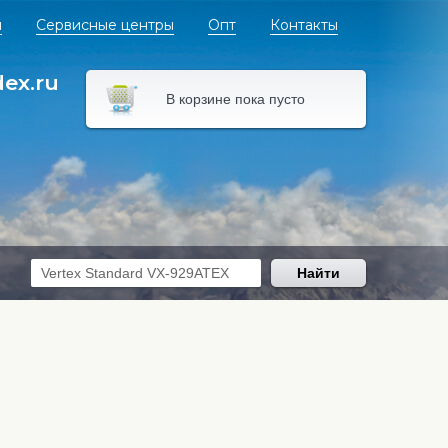
я
Сервисные центры
Опт
Контакты
dex.ru
В корзине пока пусто
Найти