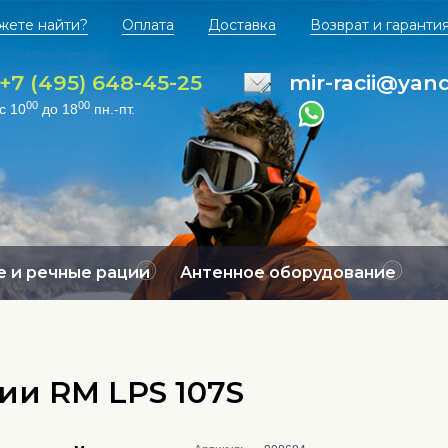
жете найти?
Оплата
Доставка
Возврат и гаранти
+7 (495) 648-45-25
mir-racii@yan
00
00
с 10
до 18
пн.-пт.
 и речные рации
Антенное оборудование
ии RM LPS 107S