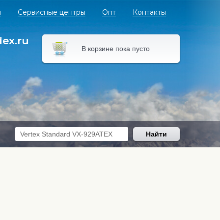
я
Сервисные центры
Опт
Контакты
dex.ru
В корзине пока пусто
Найти