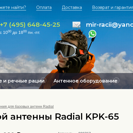
жете найти?
Оплата
Доставка
Возврат и гаранти
+7 (495) 648-45-25
mir-racii@yan
00
00
с 10
до 18
пн.-пт.
 и речные рации
Антенное оборудование
ния для базовых антенн Radial
й антенны Radial KPK-65